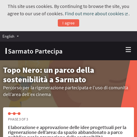
This site uses cookies. By continuing to browse the site, you
agree to our use of cookies.
Find out more about cookies
.
(Exte
I agree
English
Choose language
Scegli la lingua
Sarmato Partecipa
Topo Nero: un parco della
sostenibilità a Sarmato
Percorso per la rigenerazione partecipata e l’uso di comunità
dell’area dell’ex cinema
PHASE 3 OF 3
Elaborazione e approvazione delle idee progettuali per la
rigenerazione dell’area: da spazio abbandonato a parco
pubblico per la promozione della sostenibilità