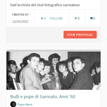
Dall'archivio del club fotografico sarmatese
CREATED AT
4
4 FOLLOWERS
FOLLOW
0
0
22/03/2022
DON SIDOLI, ARCIPRETE, AL TOPO NE
VIEW PROPOSAL
DON SID
Bulli e pupe di Sarmato. Anni '60
Topo Nero