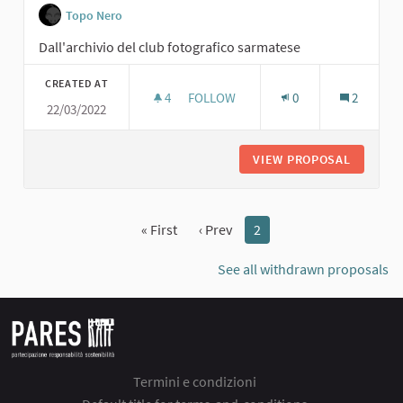
Topo Nero
Dall'archivio del club fotografico sarmatese
CREATED AT
4
4 FOLLOWERS
FOLLOW
0
2
22/03/2022
GRUPPO DI MASCHERE AL BALLO NEL
VIEW PROPOSAL
GRUPPO 
« First
‹ Prev
2
See all withdrawn proposals
Termini e condizioni