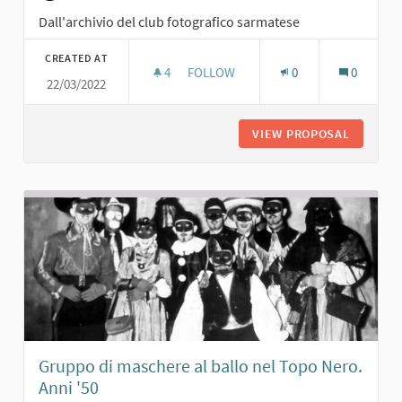
Dall'archivio del club fotografico sarmatese
CREATED AT
4
4 FOLLOWERS
FOLLOW
0
0
22/03/2022
BULLI E PUPE DI SARMATO. ANNI '60
VIEW PROPOSAL
BULLI E 
Gruppo di maschere al ballo nel Topo Nero.
Anni '50