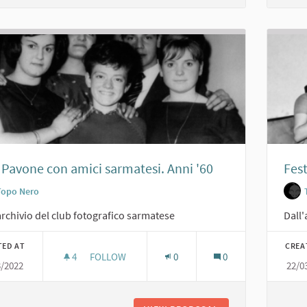
 Pavone con amici sarmatesi. Anni '60
Fest
Topo Nero
archivio del club fotografico sarmatese
Dall'
TED AT
CREA
4
4 FOLLOWERS
FOLLOW
0
0
3/2022
22/0
RITA PAVONE CON AMICI SARMATESI. ANNI '60