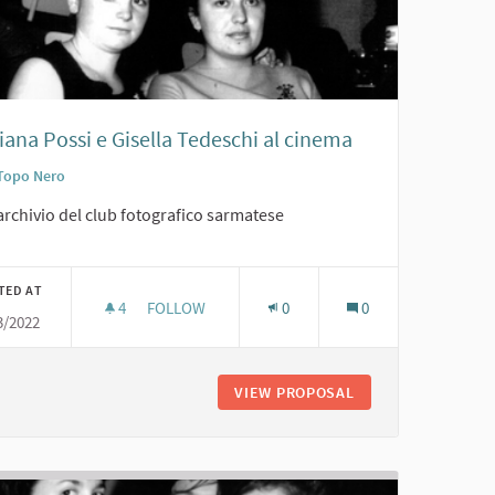
iana Possi e Gisella Tedeschi al cinema
Topo Nero
archivio del club fotografico sarmatese
TED AT
4
4 FOLLOWERS
FOLLOW
0
0
3/2022
'60
GIULIANA POSSI E GISELLA TEDESCHI AL CINEMA
 AMICI AL TOPO NERO. ANNI '60
VIEW PROPOSAL
GIULIANA POSSI E