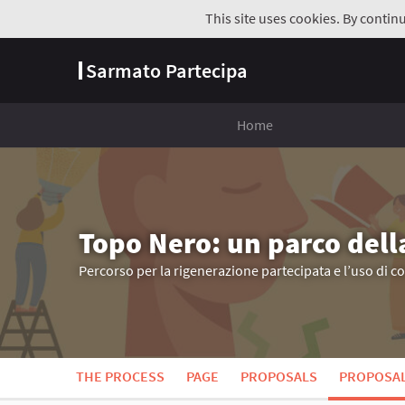
This site uses cookies. By contin
Sarmato Partecipa
Home
Topo Nero: un parco dell
Percorso per la rigenerazione partecipata e l’uso di c
THE PROCESS
PAGE
PROPOSALS
PROPOSA