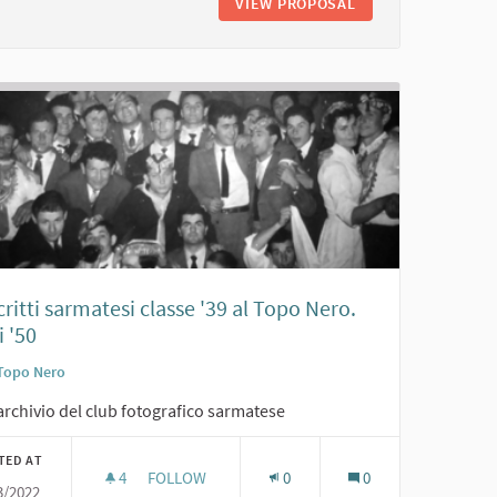
MICI SARMATESI. ANNI '60
VIEW PROPOSAL
FESTA DEI COSCRIT
ritti sarmatesi classe '39 al Topo Nero.
 '50
Topo Nero
archivio del club fotografico sarmatese
TED AT
4
4 FOLLOWERS
FOLLOW
0
0
3/2022
O NERO. ANNI '50
COSCRITTI SARMATESI CLASSE '39 AL TOPO NERO