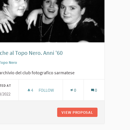
che al Topo Nero. Anni '60
Topo Nero
archivio del club fotografico sarmatese
TED AT
4
4 FOLLOWERS
FOLLOW
0
0
3/2022
AMICHE AL TOPO NERO. ANNI '60
L TOPO NERO. ANNI '60
VIEW PROPOSAL
AMICHE AL TOPO N