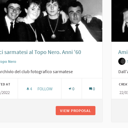
i sarmatesi al Topo Nero. Anni '60
Ami
Topo Nero
archivio del club fotografico sarmatese
Dall'
TED AT
CREA
4
4 FOLLOWERS
FOLLOW
0
0
3/2022
22/0
AMICI SARMATESI AL TOPO NERO. ANNI '60
VIEW PROPOSAL
AMICI SARMATESI A