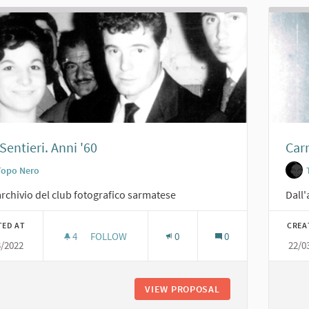
Sentieri. Anni '60
Car
Topo Nero
archivio del club fotografico sarmatese
Dall'
TED AT
CREA
4
4 FOLLOWERS
FOLLOW
0
0
3/2022
22/0
JOE SENTIERI. ANNI '60
VIEW PROPOSAL
JOE SENTIERI. ANNI