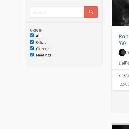
ORIGIN
Robe
All
'60
Official
Citizens
Meetings
Dall'
CREA
22/0