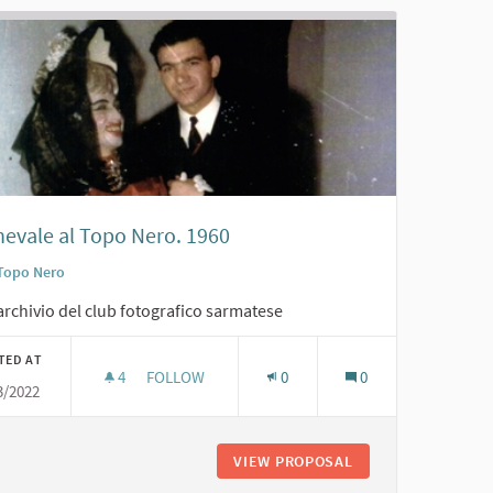
nevale al Topo Nero. 1960
Topo Nero
archivio del club fotografico sarmatese
TED AT
4
4 FOLLOWERS
FOLLOW
0
0
3/2022
CARNEVALE AL TOPO NERO. 1960
 '60
VIEW PROPOSAL
CARNEVALE AL TOP