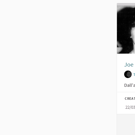
Joe 
Dall'
CREA
22/0