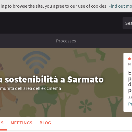
uing to browse the site, you agree to our use of cookies.
Find out mo
Sear
Processes
PH
E
a sostenibilità a Sarmato
p
d
omunità dell’area dell’ex cinema
p
22
P
LS
MEETINGS
BLOG