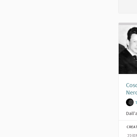
Cosc
Nero
Dall'
CREA
22/0