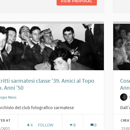
VIEW PROPOSAL
RITA PAVONE CON A
ritti sarmatesi classe '39. Amici al Topo
Cosc
. Anni '50
Anni
Topo Nero
archivio del club fotografico sarmatese
Dall'
TED AT
CREA
4
4 FOLLOWERS
FOLLOW
0
0
3/2022
22/0
COSCRITTI SARMATESI CLASSE '39. AMICI AL TOP