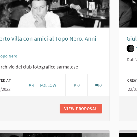
rto Villa con amici al Topo Nero. Anni
Giul
Topo Nero
Dall'
archivio del club fotografico sarmatese
TED AT
CREA
4
4 FOLLOWERS
FOLLOW
0
0
3/2022
22/0
ROBERTO VILLA CON AMICI AL TOPO NERO. ANNI 
VIEW PROPOSAL
ROBERTO VILLA CON