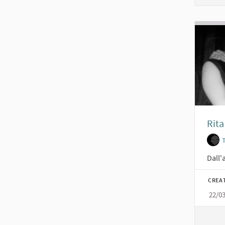
Rita
Dall'
CREA
22/0