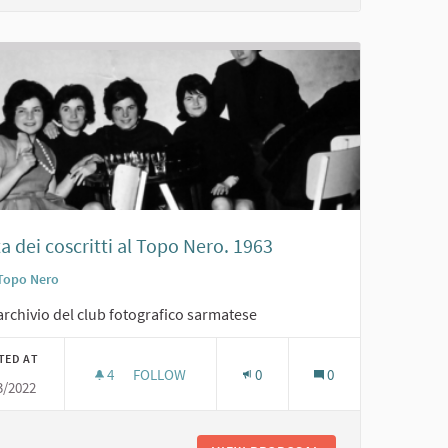
a dei coscritti al Topo Nero. 1963
Topo Nero
archivio del club fotografico sarmatese
TED AT
4
4 FOLLOWERS
FOLLOW
0
0
3/2022
FESTA DEI COSCRITTI AL TOPO NERO. 1963