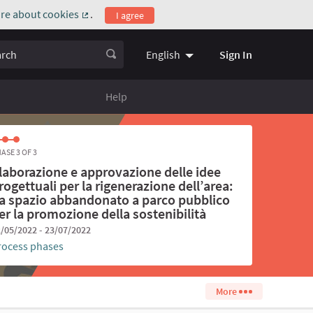
re about cookies
.
I agree
(External link)
ch
Sign In
English
Choose language
Scegli la l
Help
ASE 3 OF 3
laborazione e approvazione delle idee
rogettuali per la rigenerazione dell’area:
a spazio abbandonato a parco pubblico
er la promozione della sostenibilità
/05/2022 - 23/07/2022
rocess phases
More