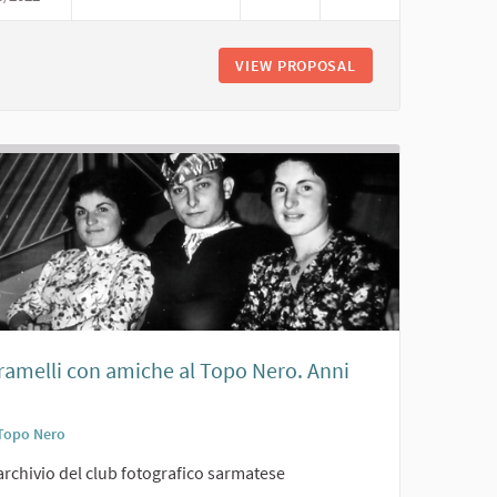
SI CLASSE '39. AMICI AL TOPO NERO. ANNI '50
VIEW PROPOSAL
COSCRITTI SARMATE
Tramelli con amiche al Topo Nero. Anni
Topo Nero
archivio del club fotografico sarmatese