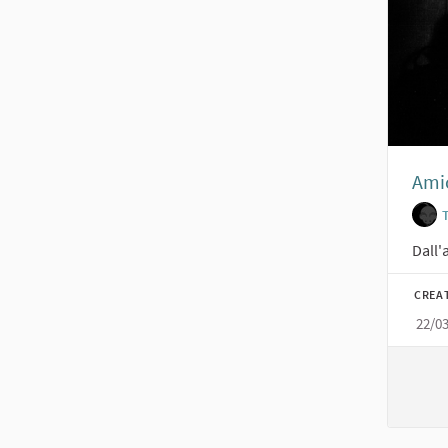
Amic
Dall'
CREA
22/0