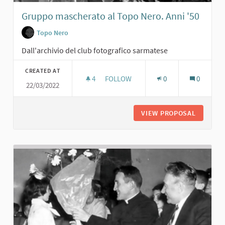
Gruppo mascherato al Topo Nero. Anni '50
Topo Nero
Dall'archivio del club fotografico sarmatese
CREATED AT
4
4 FOLLOWERS
FOLLOW
0
0
22/03/2022
GRUPPO MASCHERATO AL TOPO NERO
VIEW PROPOSAL
GRUPPO 