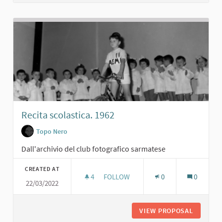
Recita scolastica. 1962
Topo Nero
Dall'archivio del club fotografico sarmatese
CREATED AT
4
4 FOLLOWERS
FOLLOW
0
0
22/03/2022
RECITA SCOLASTICA. 1962
VIEW PROPOSAL
RECITA 