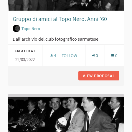
Gruppo di amici al Topo Nero. Anni '60
Topo Nero
Dall'archivio del club fotografico sarmatese
CREATED AT
4
4 FOLLOWERS
FOLLOW
0
0
22/03/2022
GRUPPO DI AMICI AL TOPO NERO. AN
VIEW PROPOSAL
GRUPPO 