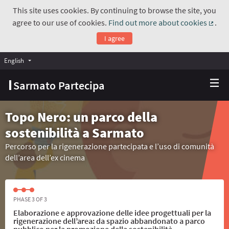
This site uses cookies. By continuing to browse the site, you
agree to our use of cookies.
Find out more about cookies
.
(Exte
I agree
English
Choose language
Scegli la lingua
Sarmato Partecipa
Topo Nero: un parco della
sostenibilità a Sarmato
Percorso per la rigenerazione partecipata e l’uso di comunità
dell’area dell’ex cinema
PHASE 3 OF 3
Elaborazione e approvazione delle idee progettuali per la
rigenerazione dell’area: da spazio abbandonato a parco
pubblico per la promozione della sostenibilità