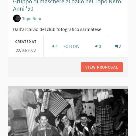
Gruppo di maschere al ballo nel Topo Nero.
Anni '50
Topo Nero
Dall'archivio del club fotografico sarmatese
CREATED AT
4
4 FOLLOWERS
FOLLOW
0
2
22/03/2022
GRUPPO DI MASCHERE AL BALLO NEL
VIEW PROPOSAL
GRUPPO 