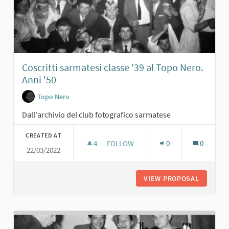
Coscritti sarmatesi classe '39 al Topo Nero.
Anni '50
Topo Nero
Dall'archivio del club fotografico sarmatese
CREATED AT
4
4 FOLLOWERS
FOLLOW
0
0
22/03/2022
COSCRITTI SARMATESI CLASSE '39 A
VIEW PROPOSAL
COSCRIT