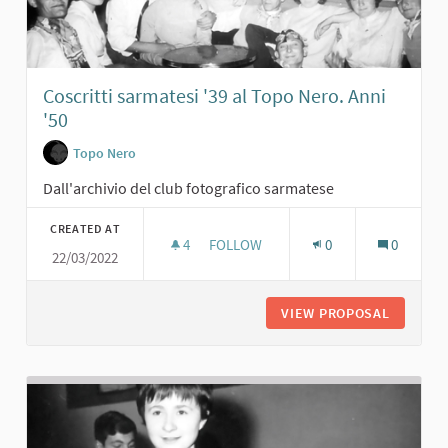
Coscritti sarmatesi '39 al Topo Nero. Anni
'50
Topo Nero
Dall'archivio del club fotografico sarmatese
CREATED AT
4
4 FOLLOWERS
FOLLOW
0
0
22/03/2022
COSCRITTI SARMATESI '39 AL TOPO N
VIEW PROPOSAL
COSCRIT