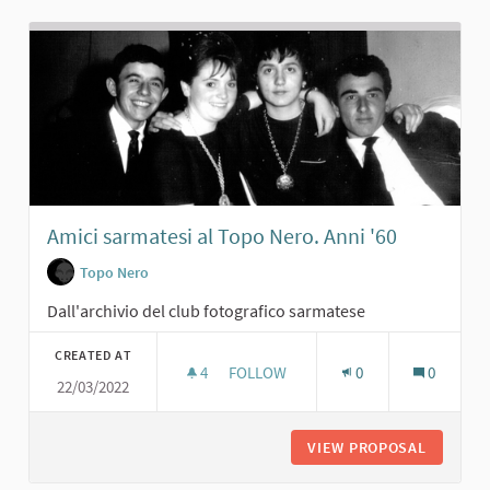
Amici sarmatesi al Topo Nero. Anni '60
Topo Nero
Dall'archivio del club fotografico sarmatese
CREATED AT
4
4 FOLLOWERS
FOLLOW
0
0
22/03/2022
AMICI SARMATESI AL TOPO NERO. AN
VIEW PROPOSAL
AMICI S