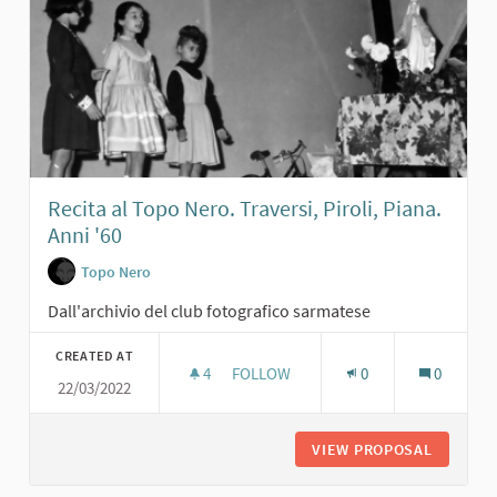
Recita al Topo Nero. Traversi, Piroli, Piana.
Anni '60
Topo Nero
Dall'archivio del club fotografico sarmatese
CREATED AT
4
4 FOLLOWERS
FOLLOW
0
0
22/03/2022
RECITA AL TOPO NERO. TRAVERSI, PI
VIEW PROPOSAL
RECITA A