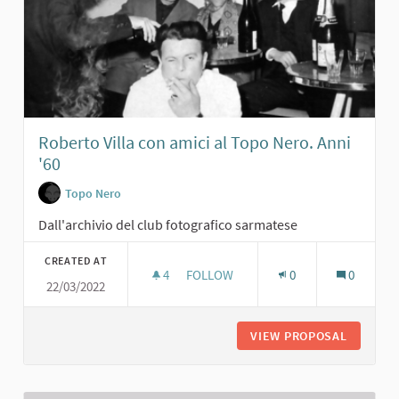
Roberto Villa con amici al Topo Nero. Anni
'60
Topo Nero
Dall'archivio del club fotografico sarmatese
CREATED AT
4
4 FOLLOWERS
FOLLOW
0
0
22/03/2022
ROBERTO VILLA CON AMICI AL TOPO 
VIEW PROPOSAL
ROBERTO