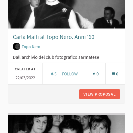
Carla Maffi al Topo Nero. Anni '60
Topo Nero
Dall'archivio del club fotografico sarmatese
CREATED AT
5
5 FOLLOWERS
FOLLOW
0
0
22/03/2022
CARLA MAFFI AL TOPO NERO. ANNI '
VIEW PROPOSAL
CARLA M