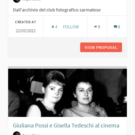
Dall'archivio del club fotografico sarmatese
CREATED AT
4
4 FOLLOWERS
FOLLOW
0
0
22/03/2022
CARNEVALE AL TOPO NERO. 1960
VIEW PROPOSAL
CARNEVA
Giuliana Possi e Gisella Tedeschi al cinema