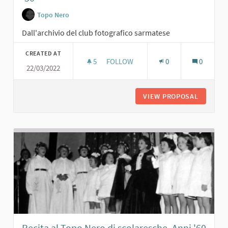
Topo Nero
Dall'archivio del club fotografico sarmatese
CREATED AT
5
5 FOLLOWERS
FOLLOW
0
0
22/03/2022
G. TRAMELLI CON AMICHE AL TOPO N
VIEW PROPOSAL
G. TRAM
Recita al Topo Nero di scolaresche. Anni '60