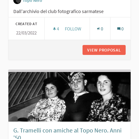
Topo Nero
Dall'archivio del club fotografico sarmatese
CREATED AT
4
4 FOLLOWERS
FOLLOW
0
0
22/03/2022
GIULIANA POSSI E GISELLA TEDESCH
VIEW PROPOSAL
GIULIAN
G. Tramelli con amiche al Topo Nero. Anni
'50