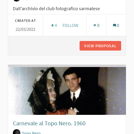
Dall'archivio del club fotografico sarmatese
CREATED AT
4
4 FOLLOWERS
FOLLOW
0
0
22/03/2022
RECITA CON BAMBINI. 1962
VIEW PROPOSAL
RECITA 
Carnevale al Topo Nero. 1960
Topo Nero