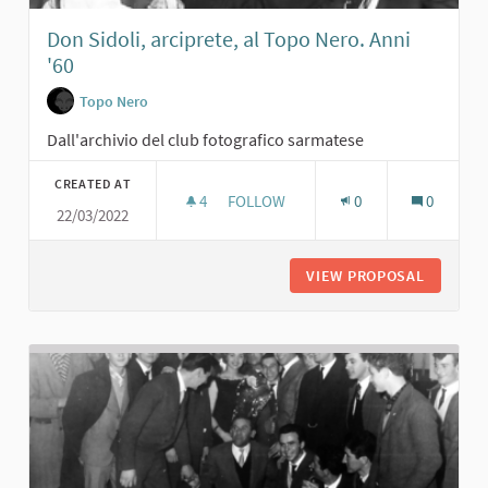
Don Sidoli, arciprete, al Topo Nero. Anni
'60
Topo Nero
Dall'archivio del club fotografico sarmatese
CREATED AT
4
4 FOLLOWERS
FOLLOW
0
0
22/03/2022
DON SIDOLI, ARCIPRETE, AL TOPO NE
VIEW PROPOSAL
DON SID