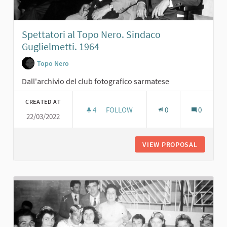
Spettatori al Topo Nero. Sindaco
Guglielmetti. 1964
Topo Nero
Dall'archivio del club fotografico sarmatese
CREATED AT
4
4 FOLLOWERS
FOLLOW
0
0
22/03/2022
SPETTATORI AL TOPO NERO. SINDAC
VIEW PROPOSAL
SPETTAT