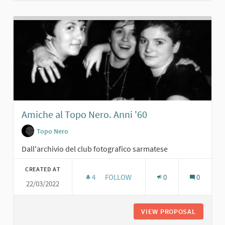
Amiche al Topo Nero. Anni '60
Topo Nero
Dall'archivio del club fotografico sarmatese
CREATED AT
4
4 FOLLOWERS
FOLLOW
0
0
22/03/2022
AMICHE AL TOPO NERO. ANNI '60
VIEW PROPOSAL
AMICHE 