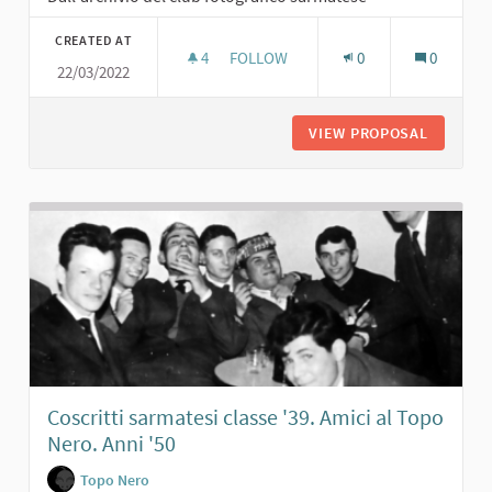
CREATED AT
4
4 FOLLOWERS
FOLLOW
0
0
22/03/2022
JOE SENTIERI. ANNI '60
VIEW PROPOSAL
JOE SENT
Coscritti sarmatesi classe '39. Amici al Topo
Nero. Anni '50
Topo Nero