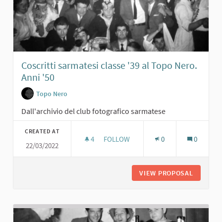
Coscritti sarmatesi classe '39 al Topo Nero.
Anni '50
Topo Nero
Dall'archivio del club fotografico sarmatese
CREATED AT
4
4 FOLLOWERS
FOLLOW
0
0
22/03/2022
COSCRITTI SARMATESI CLASSE '39 A
VIEW PROPOSAL
COSCRIT