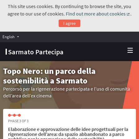
This site uses cookies. By continuing to browse the site, you
agree to our use of cookies.
Find out more about cookies
.
(Exte
I agree
English
Choose language
Scegli la lingua
Sarmato Partecipa
Topo Nero: un parco della
sostenibilità a Sarmato
Percorso per la rigenerazione partecipata e l’uso di comunità
dell’area dell’ex cinema
PHASE 3 OF 3
Elaborazione e approvazione delle idee progettuali per la
rigenerazione dell’area: da spazio abbandonato a parco
pubblico per la promozione della sostenibilità