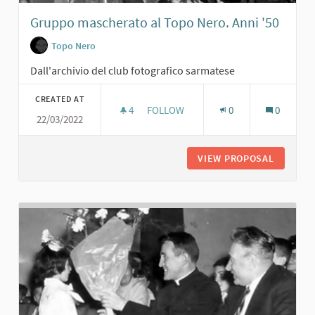
Gruppo mascherato al Topo Nero. Anni '50
Topo Nero
Dall'archivio del club fotografico sarmatese
CREATED AT
4
4 FOLLOWERS
FOLLOW
0
0
22/03/2022
GRUPPO MASCHERATO AL TOPO NERO
VIEW PROPOSAL
GRUPPO 