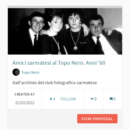
Amici sarmatesi al Topo Nero. Anni '60
Topo Nero
Dall'archivio del club fotografico sarmatese
CREATED AT
4
4 FOLLOWERS
FOLLOW
0
0
22/03/2022
AMICI SARMATESI AL TOPO NERO. AN
VIEW PROPOSAL
AMICI S