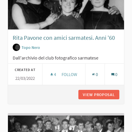
Rita Pavone con amici sarmatesi. Anni '60
Topo Nero
Dall'archivio del club fotografico sarmatese
CREATED AT
4
4 FOLLOWERS
FOLLOW
0
0
22/03/2022
RITA PAVONE CON AMICI SARMATESI.
VIEW PROPOSAL
RITA PA