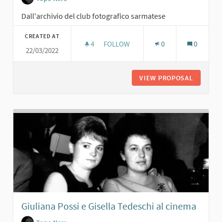
Dall'archivio del club fotografico sarmatese
CREATED AT
4
4 FOLLOWERS
FOLLOW
0
0
22/03/2022
CARNEVALE AL TOPO NERO. 1960
VIEW PROPOSAL
CARNEVA
Giuliana Possi e Gisella Tedeschi al cinema