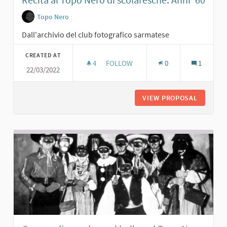
Topo Nero
Dall'archivio del club fotografico sarmatese
CREATED AT
4
4 FOLLOWERS
FOLLOW
0
1
22/03/2022
RECITA AL TOPO NERO DI SCOLARESC
VIEW PROPOSAL
RECITA 