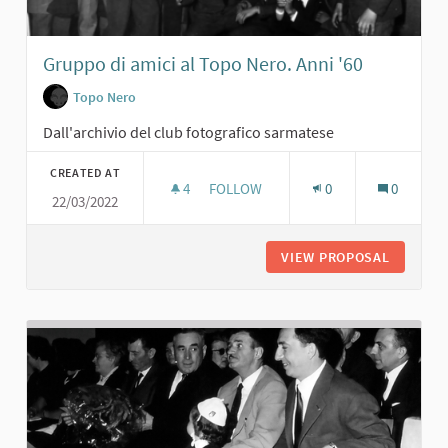
Gruppo di amici al Topo Nero. Anni '60
Topo Nero
Dall'archivio del club fotografico sarmatese
CREATED AT
4
4 FOLLOWERS
FOLLOW
0
0
22/03/2022
GRUPPO DI AMICI AL TOPO NERO. AN
VIEW PROPOSAL
GRUPPO 