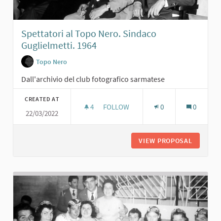
Spettatori al Topo Nero. Sindaco
Guglielmetti. 1964
Topo Nero
Dall'archivio del club fotografico sarmatese
CREATED AT
4
4 FOLLOWERS
FOLLOW
0
0
22/03/2022
SPETTATORI AL TOPO NERO. SINDAC
VIEW PROPOSAL
SPETTAT