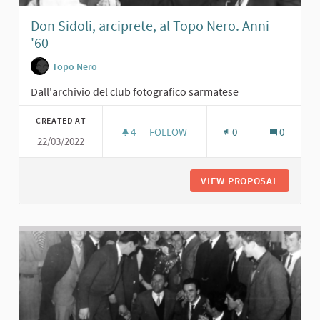
Don Sidoli, arciprete, al Topo Nero. Anni
'60
Topo Nero
Dall'archivio del club fotografico sarmatese
CREATED AT
4
4 FOLLOWERS
FOLLOW
0
0
22/03/2022
DON SIDOLI, ARCIPRETE, AL TOPO NE
VIEW PROPOSAL
DON SID