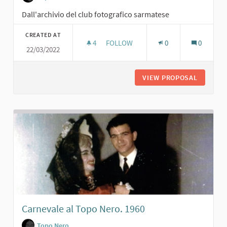
Dall'archivio del club fotografico sarmatese
CREATED AT
4
4 FOLLOWERS
FOLLOW
0
0
22/03/2022
RECITA CON BAMBINI. 1962
VIEW PROPOSAL
RECITA 
Carnevale al Topo Nero. 1960
Topo Nero