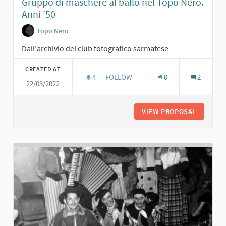
Gruppo di maschere al ballo nel Topo Nero.
Anni '50
Topo Nero
Dall'archivio del club fotografico sarmatese
CREATED AT
4
4 FOLLOWERS
FOLLOW
0
2
22/03/2022
GRUPPO DI MASCHERE AL BALLO NEL
VIEW PROPOSAL
GRUPPO 