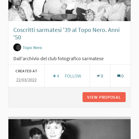
Coscritti sarmatesi '39 al Topo Nero. Anni
'50
Topo Nero
Dall'archivio del club fotografico sarmatese
CREATED AT
4
4 FOLLOWERS
FOLLOW
0
0
22/03/2022
COSCRITTI SARMATESI '39 AL TOPO N
VIEW PROPOSAL
COSCRIT