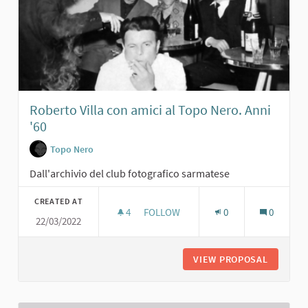
Roberto Villa con amici al Topo Nero. Anni
'60
Topo Nero
Dall'archivio del club fotografico sarmatese
CREATED AT
4
4 FOLLOWERS
FOLLOW
0
0
22/03/2022
ROBERTO VILLA CON AMICI AL TOPO 
VIEW PROPOSAL
ROBERTO