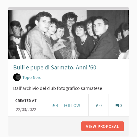
Bulli e pupe di Sarmato. Anni '60
Topo Nero
Dall'archivio del club fotografico sarmatese
CREATED AT
4
4 FOLLOWERS
FOLLOW
0
0
22/03/2022
BULLI E PUPE DI SARMATO. ANNI '60
VIEW PROPOSAL
BULLI E 