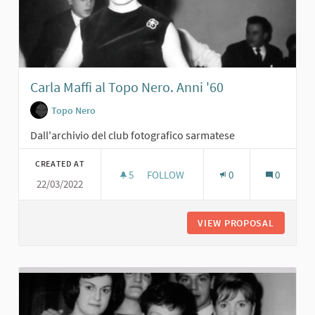
Carla Maffi al Topo Nero. Anni '60
Topo Nero
Dall'archivio del club fotografico sarmatese
CREATED AT
5
5 FOLLOWERS
FOLLOW
0
0
22/03/2022
CARLA MAFFI AL TOPO NERO. ANNI '
VIEW PROPOSAL
CARLA M