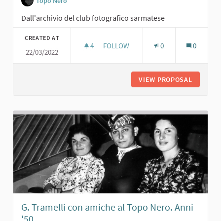
Topo Nero
Dall'archivio del club fotografico sarmatese
CREATED AT
4
4 FOLLOWERS
FOLLOW
0
0
22/03/2022
GIULIANA POSSI E GISELLA TEDESCH
VIEW PROPOSAL
GIULIAN
G. Tramelli con amiche al Topo Nero. Anni
'50