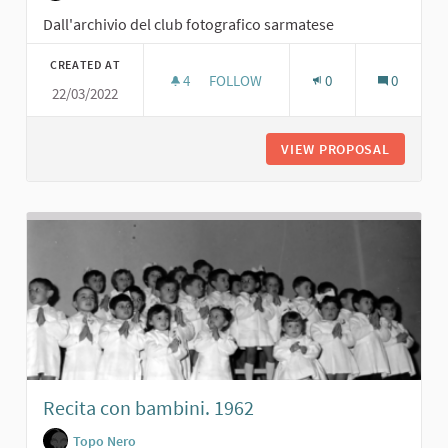
Dall'archivio del club fotografico sarmatese
CREATED AT
4
4 FOLLOWERS
FOLLOW
0
0
22/03/2022
COSCRITTI SARMATESI CLASSE '39. A
VIEW PROPOSAL
COSCRIT
Recita con bambini. 1962
Topo Nero