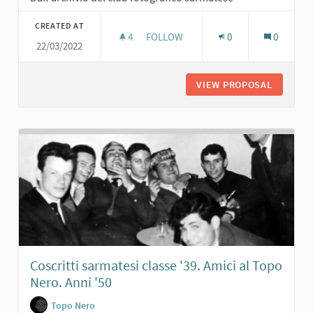
CREATED AT
4
4 FOLLOWERS
FOLLOW
0
0
22/03/2022
JOE SENTIERI. ANNI '60
VIEW PROPOSAL
JOE SENT
Coscritti sarmatesi classe '39. Amici al Topo
Nero. Anni '50
Topo Nero