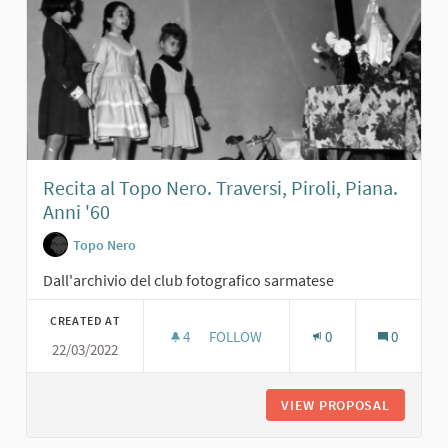
Recita al Topo Nero. Traversi, Piroli, Piana.
Anni '60
Topo Nero
Dall'archivio del club fotografico sarmatese
CREATED AT
4
4 FOLLOWERS
FOLLOW
0
0
22/03/2022
RECITA AL TOPO NERO. TRAVERSI, PI
VIEW PROPOSAL
RECITA A