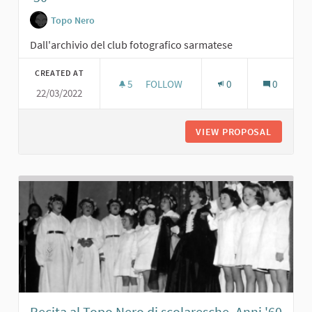
Topo Nero
Dall'archivio del club fotografico sarmatese
CREATED AT
5
5 FOLLOWERS
FOLLOW
0
0
22/03/2022
G. TRAMELLI CON AMICHE AL TOPO N
VIEW PROPOSAL
G. TRAM
Recita al Topo Nero di scolaresche. Anni '60