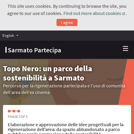
This site uses cookies. By continuing to browse the site, you
agree to our use of cookies.
Find out more about cookies
.
(Exte
I agree
English
Choose language
Scegli la lingua
Sarmato Partecipa
Topo Nero: un parco della
sostenibilità a Sarmato
Percorso per la rigenerazione partecipata e l’uso di comunità
dell’area dell’ex cinema
PHASE 3 OF 3
Elaborazione e approvazione delle idee progettuali per la
rigenerazione dell’area: da spazio abbandonato a parco
pubblico per la promozione della sostenibilità