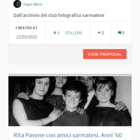
Topo Nero
Dall'archivio del club fotografico sarmatese
CREATED AT
4
4 FOLLOWERS
FOLLOW
0
0
22/03/2022
ROBERTO VILLA CON AMICI AL TOPO 
VIEW PROPOSAL
ROBERTO
Rita Pavone con amici sarmatesi. Anni '60