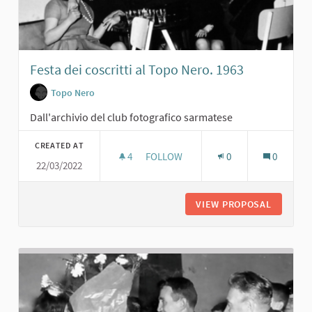
Festa dei coscritti al Topo Nero. 1963
Topo Nero
Dall'archivio del club fotografico sarmatese
CREATED AT
4
4 FOLLOWERS
FOLLOW
0
0
22/03/2022
FESTA DEI COSCRITTI AL TOPO NERO
VIEW PROPOSAL
FESTA D