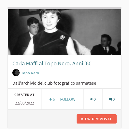
Carla Maffi al Topo Nero. Anni '60
Topo Nero
Dall'archivio del club fotografico sarmatese
CREATED AT
5
5 FOLLOWERS
FOLLOW
0
0
22/03/2022
CARLA MAFFI AL TOPO NERO. ANNI '
VIEW PROPOSAL
CARLA M