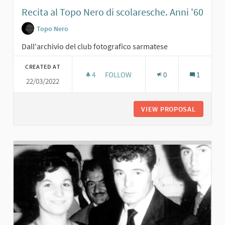
Recita al Topo Nero di scolaresche. Anni '60
Topo Nero
Dall'archivio del club fotografico sarmatese
CREATED AT
4
4 FOLLOWERS
FOLLOW
0
1
22/03/2022
RECITA AL TOPO NERO DI SCOLARESC
VIEW PROPOSAL
RECITA 