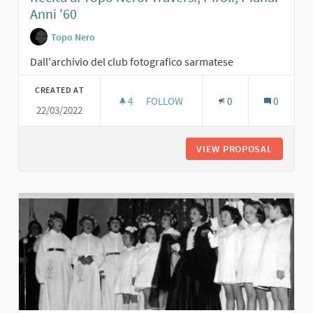
Anni '60
Topo Nero
Dall'archivio del club fotografico sarmatese
CREATED AT
4
4 FOLLOWERS
FOLLOW
0
0
22/03/2022
RECITA AL TOPO NERO. TRAVERSI, PI
VIEW PROPOSAL
RECITA A