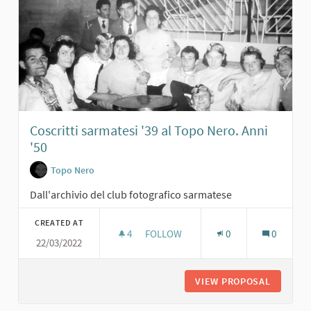
Coscritti sarmatesi '39 al Topo Nero. Anni
'50
Topo Nero
Dall'archivio del club fotografico sarmatese
CREATED AT
4
4 FOLLOWERS
FOLLOW
0
0
22/03/2022
COSCRITTI SARMATESI '39 AL TOPO N
VIEW PROPOSAL
COSCRIT