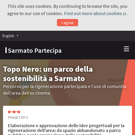
This site uses cookies. By continuing to browse the site, you
agree to our use of cookies.
Find out more about cookies
.
(Exte
I agree
English
Choose language
Scegli la lingua
Sarmato Partecipa
Topo Nero: un parco della
sostenibilità a Sarmato
Percorso per la rigenerazione partecipata e l’uso di comunità
dell’area dell’ex cinema
PHASE 3 OF 3
Elaborazione e approvazione delle idee progettuali per la
rigenerazione dell’area: da spazio abbandonato a parco
pubblico per la promozione della sostenibilità