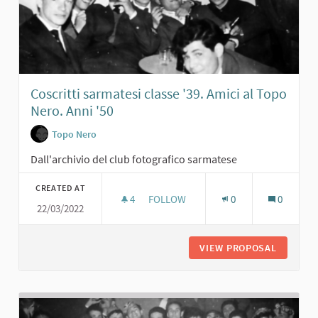
Coscritti sarmatesi classe '39. Amici al Topo
Nero. Anni '50
Topo Nero
Dall'archivio del club fotografico sarmatese
CREATED AT
4
4 FOLLOWERS
FOLLOW
0
0
22/03/2022
COSCRITTI SARMATESI CLASSE '39. A
VIEW PROPOSAL
COSCRIT