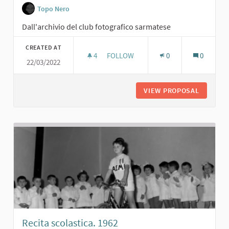
Topo Nero
Dall'archivio del club fotografico sarmatese
CREATED AT
4
4 FOLLOWERS
FOLLOW
0
0
22/03/2022
RITA PAVONE CON AMICI SARMATESI.
VIEW PROPOSAL
RITA PA
Recita scolastica. 1962