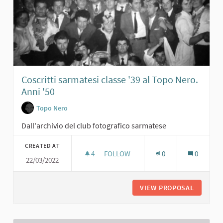
Coscritti sarmatesi classe '39 al Topo Nero.
Anni '50
Topo Nero
Dall'archivio del club fotografico sarmatese
CREATED AT
4
4 FOLLOWERS
FOLLOW
0
0
22/03/2022
COSCRITTI SARMATESI CLASSE '39 A
VIEW PROPOSAL
COSCRIT