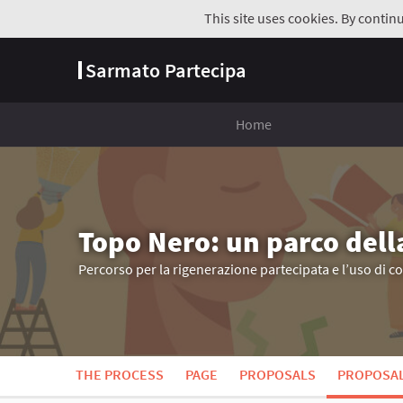
This site uses cookies. By contin
Sarmato Partecipa
Home
Topo Nero: un parco dell
Percorso per la rigenerazione partecipata e l’uso di c
THE PROCESS
PAGE
PROPOSALS
PROPOSA