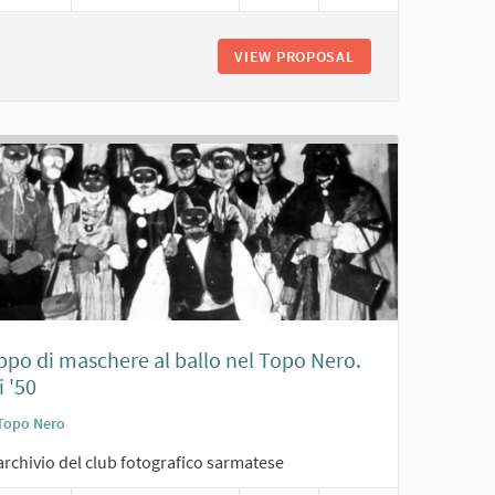
RO DI SCOLARESCHE. ANNI '60
VIEW PROPOSAL
JOE SENTIERI. ANN
ppo di maschere al ballo nel Topo Nero.
 '50
Topo Nero
archivio del club fotografico sarmatese