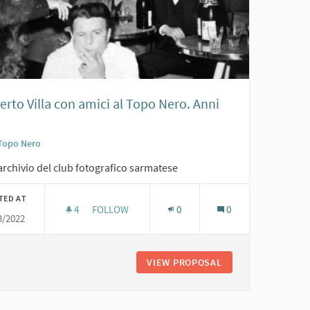
rto Villa con amici al Topo Nero. Anni
Topo Nero
archivio del club fotografico sarmatese
TED AT
4
4 FOLLOWERS
FOLLOW
0
0
3/2022
TTI. 1964
ROBERTO VILLA CON AMICI AL TOPO NERO. ANNI 
PO NERO. SINDACO GUGLIELMETTI. 1964
VIEW PROPOSAL
ROBERTO VILLA CON