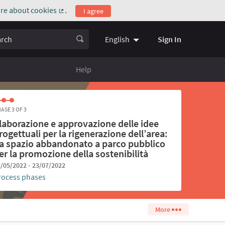
re about cookies
.
I agree
(External link)
ch
Sign In
English
Choose language
Scegli la l
Help
ASE 3 OF 3
laborazione e approvazione delle idee
rogettuali per la rigenerazione dell’area:
a spazio abbandonato a parco pubblico
er la promozione della sostenibilità
/05/2022 - 23/07/2022
rocess phases
More