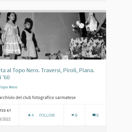
ta al Topo Nero. Traversi, Piroli, Piana.
 '60
Topo Nero
archivio del club fotografico sarmatese
TED AT
4
4 FOLLOWERS
FOLLOW
0
0
3/2022
RECITA AL TOPO NERO. TRAVERSI, PIROLI, PIANA.