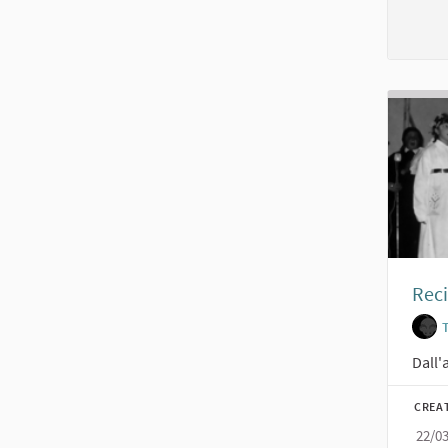
Reci
Dall'
CREA
22/0