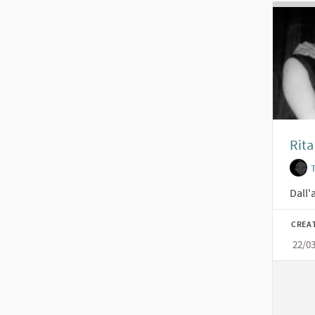
Rita
Dall'
CREA
22/0