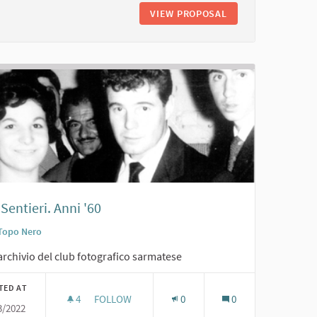
I. 1962
VIEW PROPOSAL
RECITA AL TOPO NE
Sentieri. Anni '60
Topo Nero
archivio del club fotografico sarmatese
TED AT
4
4 FOLLOWERS
FOLLOW
0
0
3/2022
0
JOE SENTIERI. ANNI '60