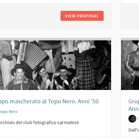
VIEW PROPOSAL
RECITA AL TOPO NE
po mascherato al Topo Nero. Anni '50
Gru
Anni
Topo Nero
archivio del club fotografico sarmatese
Dall'