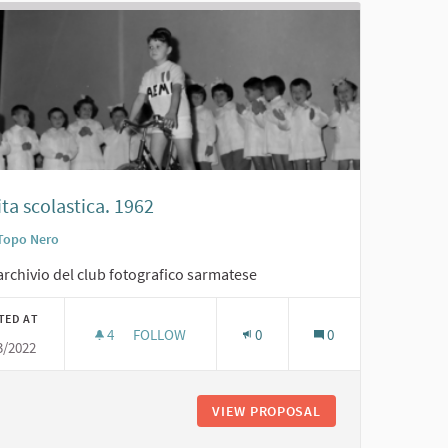
ta scolastica. 1962
Topo Nero
archivio del club fotografico sarmatese
TED AT
4
4 FOLLOWERS
FOLLOW
0
0
3/2022
RECITA SCOLASTICA. 1962
MICI SARMATESI. ANNI '60
VIEW PROPOSAL
RECITA SCOLASTIC