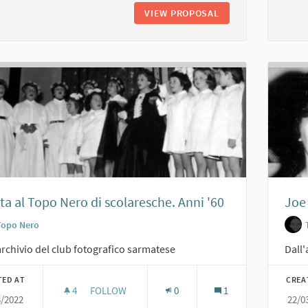
VIEW PROPOSAL
RECITA CON BAMBIN
ta al Topo Nero di scolaresche. Anni '60
Joe 
Topo Nero
archivio del club fotografico sarmatese
Dall'
TED AT
CREA
4
4 FOLLOWERS
FOLLOW
0
1
3/2022
22/0
RECITA AL TOPO NERO DI SCOLARESCHE. ANNI '6