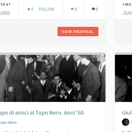
TED AT
CREA
4
4 FOLLOWERS
FOLLOW
0
0
3/2022
22/0
GRUPPO MASCHERATO AL TOPO NERO. ANNI '50
VIEW PROPOSAL
GRUPPO MASCHERAT
po di amici al Topo Nero. Anni '60
Giul
Topo Nero