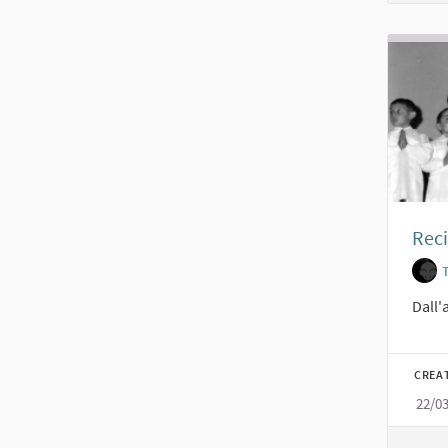
Reci
Dall'
CREA
22/0