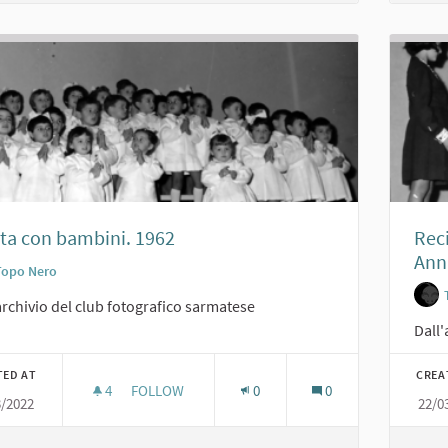
ta con bambini. 1962
Reci
Anni
Topo Nero
archivio del club fotografico sarmatese
Dall'
TED AT
CREA
4
4 FOLLOWERS
FOLLOW
0
0
3/2022
22/0
RECITA CON BAMBINI. 1962