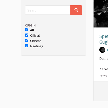
ORIGIN
All
Spet
Official
Citizens
Gugl
Meetings
Dall'
CREA
22/0