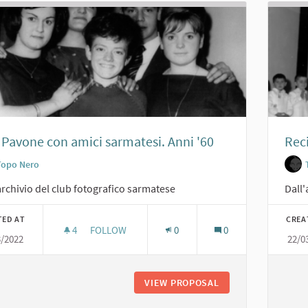
 Pavone con amici sarmatesi. Anni '60
Reci
Topo Nero
archivio del club fotografico sarmatese
Dall'
TED AT
CREA
4
4 FOLLOWERS
FOLLOW
0
0
3/2022
22/0
RITA PAVONE CON AMICI SARMATESI. ANNI '60
VIEW PROPOSAL
RITA PAVONE CON A