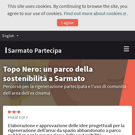
This site uses cookies. By continuing to browse the site, you
agree to our use of cookies.
Find out more about cookies
.
(Exte
I agree
English
Choose language
Scegli la lingua
Sarmato Partecipa
Topo Nero: un parco della
sostenibilità a Sarmato
Percorso per la rigenerazione partecipata e l’uso di comunità
dell’area dell’ex cinema
PHASE 3 OF 3
Elaborazione e approvazione delle idee progettuali per la
rigenerazione dell’area: da spazio abbandonato a parco
pubblico per la promozione della sostenibilità