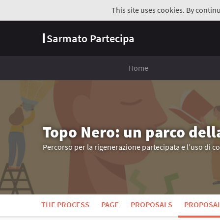
This site uses cookies. By contin
Sarmato Partecipa
Home
Topo Nero: un parco dell
Percorso per la rigenerazione partecipata e l’uso di c
THE PROCESS
PAGE
PROPOSALS
PROPOSA