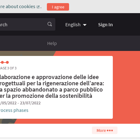
re about cookies
.
I agree
(External link)
ch
Sign In
English
Choose language
Scegli la l
Help
ASE 3 OF 3
laborazione e approvazione delle idee
rogettuali per la rigenerazione dell’area:
a spazio abbandonato a parco pubblico
er la promozione della sostenibilità
/05/2022 - 23/07/2022
rocess phases
More