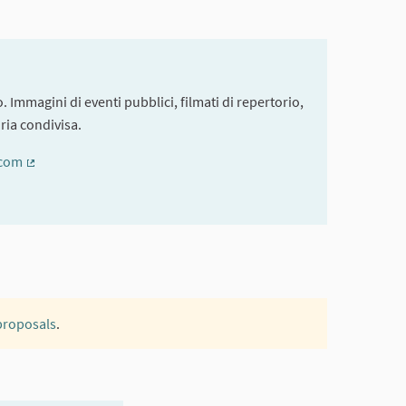
. Immagini di eventi pubblici, filmati di repertorio,
ria condivisa.
.com
(External link)
 proposals
.