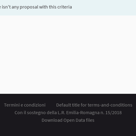
 isn't any proposal with this criteria
Termini e condizioni
Default title for terms-and-conditions
Con il sostegno della L.R. Emilia-Romagna n. 15/2018
Download Open Data files