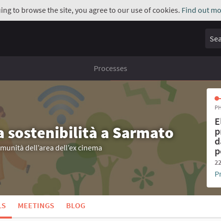
uing to browse the site, you agree to our use of cookies.
Find out mo
Sear
Processes
PH
E
a sostenibilità a Sarmato
p
d
omunità dell’area dell’ex cinema
p
22
P
LS
MEETINGS
BLOG