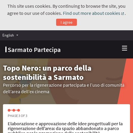
This site uses cookies. By continuing to browse the site, you
agree to our use of cookies.
Find out more about cookies
.
(Exte
I agree
English
Choose language
Scegli la lingua
Sarmato Partecipa
Topo Nero: un parco della
sostenibilità a Sarmato
Percorso per la rigenerazione partecipata e l’uso di comunità
dell’area dell’ex cinema
PHASE 3 OF 3
Elaborazione e approvazione delle idee progettuali per la
rigenerazione dell’area: da spazio abbandonato a parco
pubblico per la promozione della sostenibilità