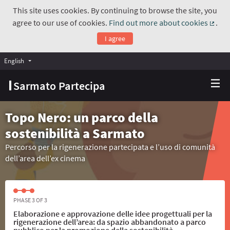
This site uses cookies. By continuing to browse the site, you
agree to our use of cookies.
Find out more about cookies
.
(Exte
I agree
English
Choose language
Scegli la lingua
Sarmato Partecipa
Topo Nero: un parco della
sostenibilità a Sarmato
Percorso per la rigenerazione partecipata e l’uso di comunità
dell’area dell’ex cinema
PHASE 3 OF 3
Elaborazione e approvazione delle idee progettuali per la
rigenerazione dell’area: da spazio abbandonato a parco
pubblico per la promozione della sostenibilità