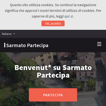
Questo sito utilizza cookies. Se continui la navigazione
significa che approvi i nostri termini di utilizzo di cookies. Per
saperne di più, leggi
qui
.
(Collegamento estern
OK, accetto
Italiano
Choose language
Scegli la lingua
Sarmato Partecipa
Benvenut* su
Sarmato
Partecipa
PARTECIPA