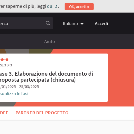
Per saperne di più, leggi
qui
.
OK, accetto
(Collegamento esterno)
ca
Accedi
Italiano
Choose language
Scegli la 
Aiuto
SE 3 DI 3
ase 3. Elaborazione del documento di
roposta partecipata (chiusura)
/01/2025 - 25/03/2025
sualizza le fasi
IDEE
PARTNER DEL PROGETTO