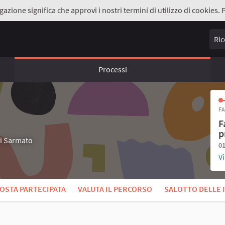
gazione significa che approvi i nostri termini di utilizzo di cookies. 
Ricer
Processi
FA
F
p
di Sarmato
01
Vi
OSTA PARTECIPATA
VALUTA IL PERCORSO
SALOTTO DELLE 