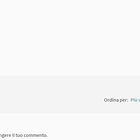
Ordina per:
Più 
ngere il tuo commento.