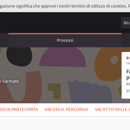
gazione significa che approvi i nostri termini di utilizzo di cookies. 
Ricer
Processi
FA
F
p
di Sarmato
01
Vi
OSTA PARTECIPATA
VALUTA IL PERCORSO
SALOTTO DELLE 