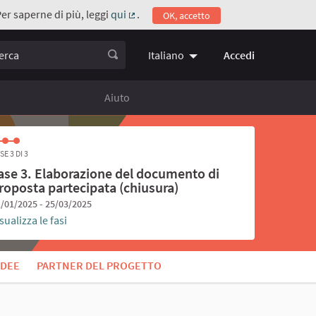
Per saperne di più, leggi
qui
.
OK, accetto
(Collegamento esterno)
ca
Accedi
Italiano
Choose language
Scegli la 
Aiuto
SE 3 DI 3
ase 3. Elaborazione del documento di
roposta partecipata (chiusura)
/01/2025 - 25/03/2025
sualizza le fasi
IDEE
PARTNER DEL PROGETTO