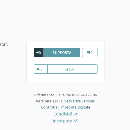
sta”.
0
SUPPORTA
UN NUOVO TEATRO
Un nuovo teatro
0
8
Segui
Un nuovo teatro
8 sostenitori
Riferimento: SaPa-PROP-2024-12-106
Versione 1
(di 1)
vedi altre versioni
Controlla l'impronta digitale
Condividi
Incorpora