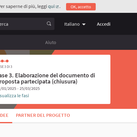
Per saperne di più, leggi
qui
.
OK, accetto
(Collegamento esterno)
ca
Accedi
Italiano
Choose language
Scegli la 
Aiuto
SE 3 DI 3
ase 3. Elaborazione del documento di
roposta partecipata (chiusura)
/01/2025 - 25/03/2025
sualizza le fasi
IDEE
PARTNER DEL PROGETTO