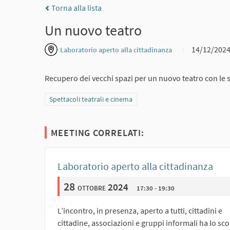
Torna alla lista
Un nuovo teatro
14/12/202
Laboratorio aperto alla cittadinanza
Recupero dei vecchi spazi per un nuovo teatro con le su
Filtra i risultati per categoria: Spettacoli teatrali e cinema
Spettacoli teatrali e cinema
MEETING CORRELATI:
Laboratorio aperto alla cittadinanza
28
ottobre 2024
17:30 - 19:30
L’incontro, in presenza, aperto a tutti, cittadini e
cittadine, associazioni e gruppi informali ha lo sc