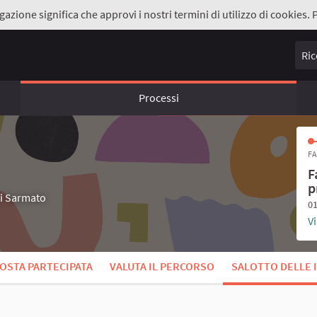
gazione significa che approvi i nostri termini di utilizzo di cookies. 
Ricer
Processi
FA
F
p
di Sarmato
01
Vi
OSTA PARTECIPATA
VALUTA IL PERCORSO
SALOTTO DELLE 