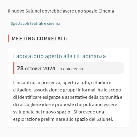
Il nuovo Salunei dovrebbe avere uno spazio Cinema
Filtra i risultati per categoria: Spettacoli teatrali e cinema
Spettacoli teatrali e cinema
MEETING CORRELATI:
Laboratorio aperto alla cittadinanza
28
ottobre 2024
17:30 - 19:30
L’incontro, in presenza, aperto a tutti, cittadini e
cittadine, associazioni e gruppi informali ha lo scopo
di identificare esigenze e aspettative della comunità e
di raccogliere idee e proposte che potranno essere
sviluppate nel nuovo spazio. Si prevede una
esplorazione preliminare allo spazio del Salunei.