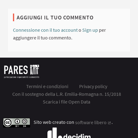
AGGIUNGI IL TUO COMMENTO
Connessione con il tuo account
o
Sign up
per
aggiungere il tuo commento.
Termini e condizioni
Privacy policy
Con il sostegno della L.R. Emilia-Romagna n. 15/2018
Scarica i file Open Data
Sito web creato con
software libero
.
(Collegamento