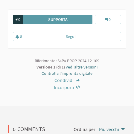
0
SUPPORTA
CINEMA.
Cinema.
0
8
Segui
Cinema.
8 sostenitori
Riferimento: SaPa-PROP-2024-12-109
Versione 1
(di 1)
vedi altre versioni
Controlla l'impronta digitale
Condividi
Incorpora
0 COMMENTS
Ordina per:
Più vecchi