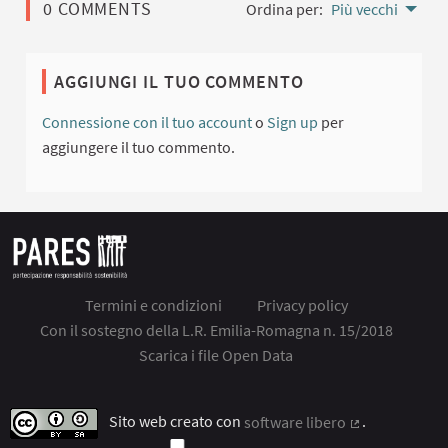
0 COMMENTS
Ordina per:
Più vecchi
AGGIUNGI IL TUO COMMENTO
Connessione con il tuo account
o
Sign up
per
aggiungere il tuo commento.
Termini e condizioni
Privacy policy
Con il sostegno della L.R. Emilia-Romagna n. 15/2018
Scarica i file Open Data
Sito web creato con
software libero
.
(Collegamento