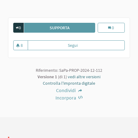
0
SUPPORTA
SALA CONFERENZE
Sala conferenze
0
8
Segui
Sala conferenze
8 sostenitori
Riferimento: SaPa-PROP-2024-12-112
Versione 1
(di 1)
vedi altre versioni
Controlla l'impronta digitale
Condividi
Incorpora