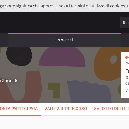
gazione significa che approvi i nostri termini di utilizzo di cookies. 
Ricer
Processi
FA
F
p
di Sarmato
01
Vi
OSTA PARTECIPATA
VALUTA IL PERCORSO
SALOTTO DELLE 