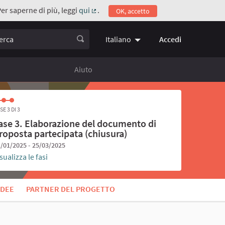
Per saperne di più, leggi
qui
.
OK, accetto
(Collegamento esterno)
ca
Accedi
Italiano
Choose language
Scegli la 
Aiuto
SE 3 DI 3
ase 3. Elaborazione del documento di
roposta partecipata (chiusura)
/01/2025 - 25/03/2025
sualizza le fasi
IDEE
PARTNER DEL PROGETTO