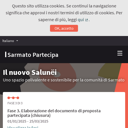
Questo sito utilizza cookies. Se continui la navigazione
significa che approvi i nostri termini di utilizzo di cookies. Per
saperne di più, leggi
qui
.
(Collegamento estern
OK, accetto
Italiano
Choose language
Scegli la lingua
Sarmato Partecipa
Il nuovo Salunёi
Uno spazio polivalente e sostenibile per la comunità di Sarmato
FASE 3 DI 3
Fase 3. Elaborazione del documento di proposta
partecipata (chiusura)
01/01/2025 - 25/03/2025
Visualizza le fasi