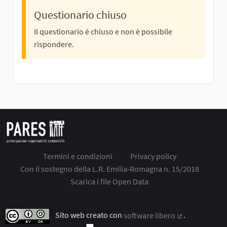
Questionario chiuso
Il questionario è chiuso e non è possibile
rispondere.
Termini e condizioni
Privacy policy
Con il sostegno della L.R. Emilia-Romagna n. 15/2018
Scarica i file Open Data
Sito web creato con
software libero
.
(Collegamento