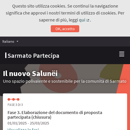
Questo sito utilizza cookies. Se continui la navigazione
significa che approvi i nostri termini di utilizzo di cookies. Per
saperne di più, leggi
qui
.
(Collegamento estern
OK, accetto
Italiano
Choose language
Scegli la lingua
Sarmato Partecipa
Il nuovo Salunёi
Uno spazio polivalente e sostenibile per la comunità di Sarmato
FASE 3 DI 3
Fase 3. Elaborazione del documento di proposta
partecipata (chiusura)
01/01/2025 - 25/03/2025
Visualizza le fasi