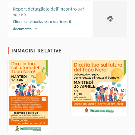
Report dettagliato dell'incontro
pdf
90,3 KB
Clicca per visualizzare o scaricare il
documento
(Collegamento esterno)
IMMAGINI RELATIVE
(Colle
(Collegamento esterno)