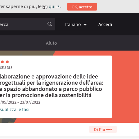
Per saperne di più, leggi
qui
.
OK, accetto
(Collegamento esterno)
ca
Accedi
Italiano
Choose language
Scegli la 
Aiuto
SE 3 DI 3
laborazione e approvazione delle idee
rogettuali per la rigenerazione dell’area:
a spazio abbandonato a parco pubblico
er la promozione della sostenibilità
/05/2022 - 23/07/2022
sualizza le fasi
Di Più