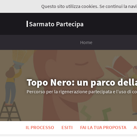
Questo sito utilizza cookies. Se continui la navi
Sarmato Partecipa
Home
Topo Nero: un parco dell
Percorso per la rigenerazione partecipata e l’uso di c
IL PROCESSO
ESITI
FAI LA TUA PROPOSTA
A