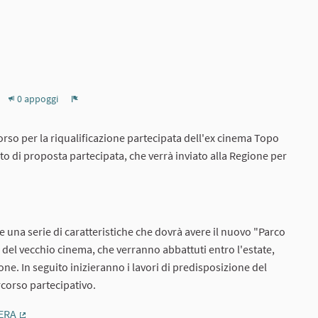
0 appoggi
Report
corso per la riqualificazione partecipata dell'ex cinema Topo
to di proposta partecipata, che verrà inviato alla Regione per
gamento esterno)
re una serie di caratteristiche che dovrà avere il nuovo "Parco
ri del vecchio cinema, che verranno abbattuti entro l'estate,
one. In seguito inizieranno i lavori di predisposizione del
rcorso partecipativo.
ERA