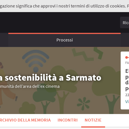
gazione significa che approvi i nostri termini di utilizzo di cookies. 
Ricer
Processi
FA
E
a sostenibilità a Sarmato
p
d
omunità dell’area dell’ex cinema
p
22
Vi
RCHIVIO DELLA MEMORIA
INCONTRI
NOTIZIE