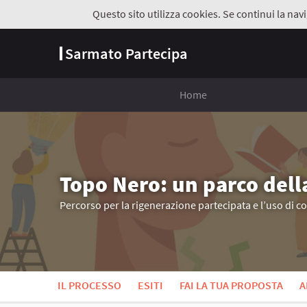
Questo sito utilizza cookies. Se continui la navi
Sarmato Partecipa
Home
Topo Nero: un parco dell
Percorso per la rigenerazione partecipata e l’uso di c
IL PROCESSO
ESITI
FAI LA TUA PROPOSTA
A