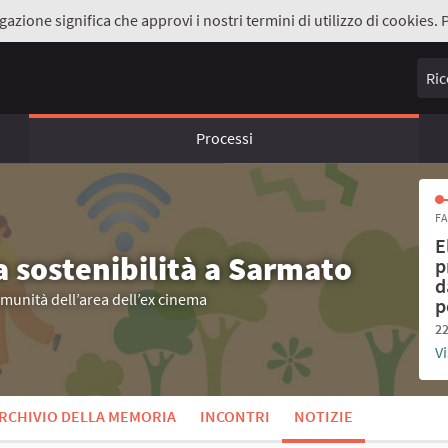
gazione significa che approvi i nostri termini di utilizzo di cookies. 
Ricer
Processi
FA
E
a sostenibilità a Sarmato
p
d
omunità dell’area dell’ex cinema
p
22
Vi
RCHIVIO DELLA MEMORIA
INCONTRI
NOTIZIE