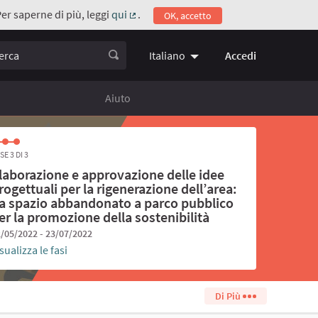
Per saperne di più, leggi
qui
.
OK, accetto
(Collegamento esterno)
ca
Accedi
Italiano
Choose language
Scegli la 
Aiuto
SE 3 DI 3
laborazione e approvazione delle idee
rogettuali per la rigenerazione dell’area:
a spazio abbandonato a parco pubblico
er la promozione della sostenibilità
/05/2022 - 23/07/2022
sualizza le fasi
Di Più