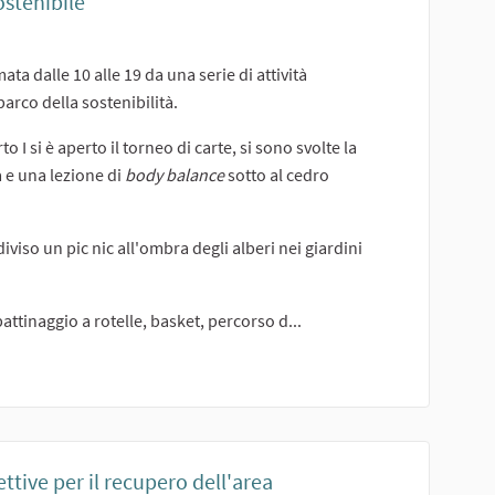
ostenibile
ta dalle 10 alle 19 da una serie di attività
rco della sostenibilità.
I si è aperto il torneo di carte, si sono svolte la
a e una lezione di
body balance
sotto al cedro
iso un pic nic all'ombra degli alberi nei giardini
pattinaggio a rotelle, basket, percorso d...
ttive per il recupero dell'area