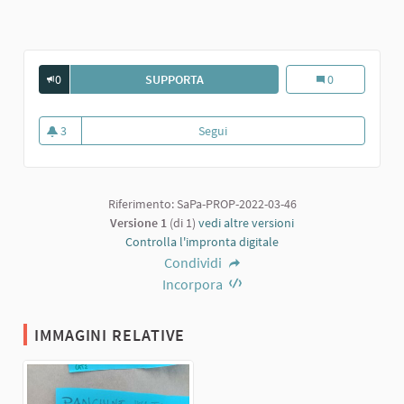
0
SUPPORTA
PANCHINE WI-FI CON PRESE
Panchine wi-fi c
0
3
Segui
Panchine wi-fi con prese
3 sostenitori
Riferimento: SaPa-PROP-2022-03-46
Versione 1
(di 1)
vedi altre versioni
Controlla l'impronta digitale
Condividi
Incorpora
IMMAGINI RELATIVE