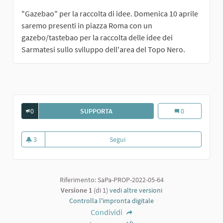
"Gazebao" per la raccolta di idee. Domenica 10 aprile
saremo presenti in piazza Roma con un
gazebo/tastebao per la raccolta delle idee dei
Sarmatesi sullo sviluppo dell'area del Topo Nero.
0
SUPPORTA
PALESTRA CON AREA FITNESS
Palestra con are
0
3
Segui
Palestra con area fitness
3 sostenitori
Riferimento: SaPa-PROP-2022-05-64
Versione 1
(di 1)
vedi altre versioni
Controlla l'impronta digitale
Condividi