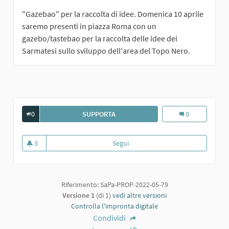
"Gazebao" per la raccolta di idee. Domenica 10 aprile
saremo presenti in piazza Roma con un
gazebo/tastebao per la raccolta delle idee dei
Sarmatesi sullo sviluppo dell'area del Topo Nero.
0
SUPPORTA
TEATRO
Teatro
0
3
Segui
Teatro
3 sostenitori
Riferimento: SaPa-PROP-2022-05-79
Versione 1
(di 1)
vedi altre versioni
Controlla l'impronta digitale
Condividi