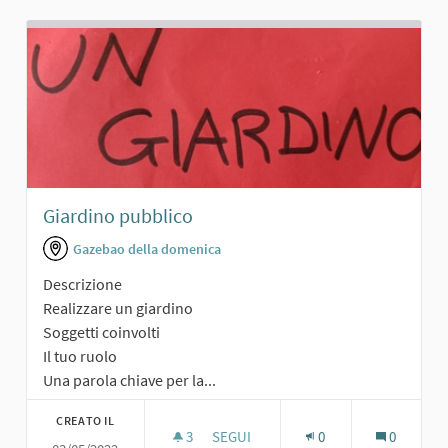
Giardino pubblico
Gazebao della domenica
Descrizione
Realizzare un giardino
Soggetti coinvolti
Il tuo ruolo
Una parola chiave per la...
CREATO IL
3
3 SOSTENITORI
SEGUI
0
0