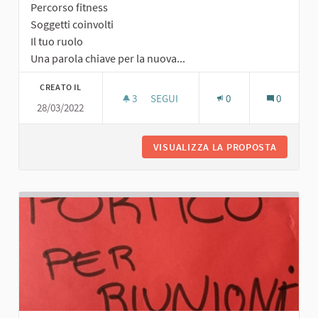
Percorso fitness
Soggetti coinvolti
Il tuo ruolo
Una parola chiave per la nuova...
CREATO IL
3
3 SOSTENITORI
SEGUI
0
0
28/03/2022
PERCORSO FITNESS
VISUALIZZA LA PROPOSTA
PERCORS