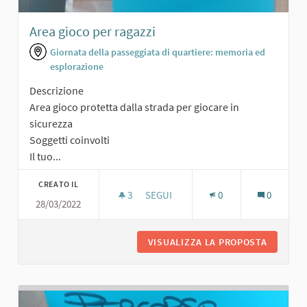
Area gioco per ragazzi
Giornata della passeggiata di quartiere: memoria ed
esplorazione
Descrizione
Area gioco protetta dalla strada per giocare in
sicurezza
Soggetti coinvolti
Il tuo...
CREATO IL
3
3 SOSTENITORI
SEGUI
0
0
28/03/2022
AREA GIOCO PER RAGAZZI
VISUALIZZA LA PROPOSTA
AREA GI