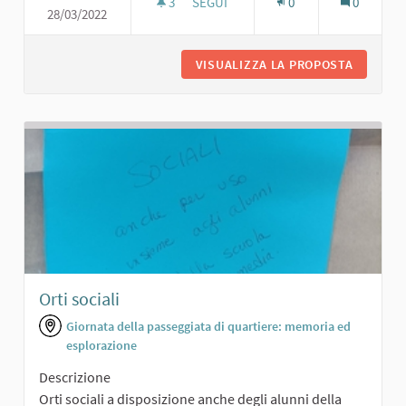
3
3 SOSTENITORI
SEGUI
0
0
28/03/2022
PISTA DI ATLETICA E RIVENDITA DI O
VISUALIZZA LA PROPOSTA
PISTA D
Orti sociali
Giornata della passeggiata di quartiere: memoria ed
esplorazione
Descrizione
Orti sociali a disposizione anche degli alunni della