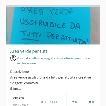
Area verde per tutti
Giornata della passeggiata di quartiere: memoria ed
esplorazione
Descrizione
Area verde usufruibile da tutti per attività ricreative
Soggetti coinvolti
Il tuo...
CREATO IL
3
3 SOSTENITORI
SEGUI
0
0
28/03/2022
AREA VERDE PER TUTTI