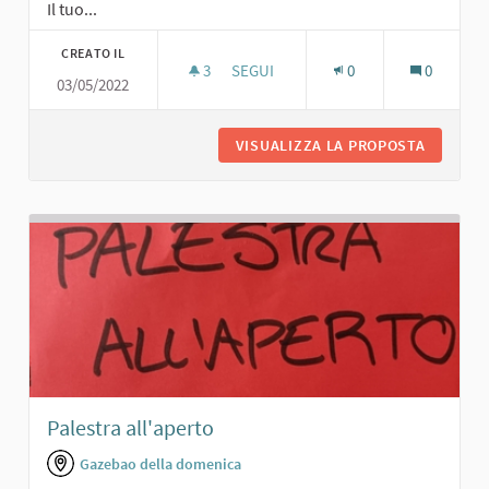
Il tuo...
CREATO IL
3
3 SOSTENITORI
SEGUI
0
0
03/05/2022
AREA APERTA CON GIOCHI FIORI E F
VISUALIZZA LA PROPOSTA
AREA AP
Palestra all'aperto
Gazebao della domenica