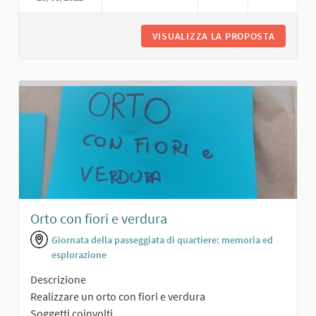
VISUALIZZA LA PROPOSTA
AREA VE
Orto con fiori e verdura
Giornata della passeggiata di quartiere: memoria ed
esplorazione
Descrizione
Realizzare un orto con fiori e verdura
Soggetti coinvolti