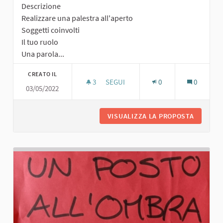
Descrizione
Realizzare una palestra all'aperto
Soggetti coinvolti
Il tuo ruolo
Una parola...
CREATO IL
3
3 SOSTENITORI
SEGUI
0
0
03/05/2022
PALESTRA ALL'APERTO
VISUALIZZA LA PROPOSTA
PALESTR