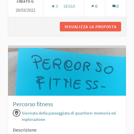
CREATO IL
3
3 SOSTENITORI
SEGUI
0
0
28/03/2022
AREA AGGREGAZIONE/EVENTI CON T
VISUALIZZA LA PROPOSTA
AREA AG
Percorso fitness
Giornata della passeggiata di quartiere: memoria ed
esplorazione
Descrizione