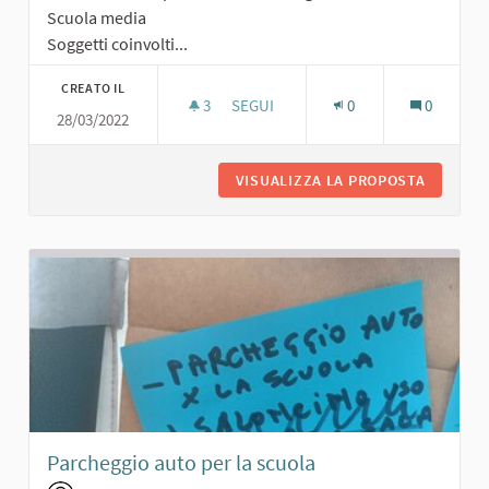
Scuola media
Soggetti coinvolti...
CREATO IL
3
3 SOSTENITORI
SEGUI
0
0
28/03/2022
ORTI SOCIALI
VISUALIZZA LA PROPOSTA
ORTI SO
Parcheggio auto per la scuola