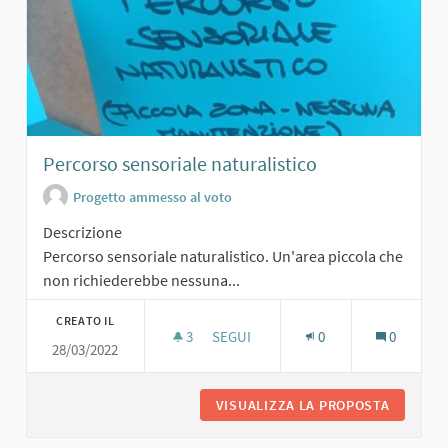
Percorso sensoriale naturalistico
Progetto ammesso al voto
Descrizione
Percorso sensoriale naturalistico. Un'area piccola che
non richiederebbe nessuna...
CREATO IL
3
3 SOSTENITORI
SEGUI
0
0
28/03/2022
PERCORSO SENSORIALE NATURALIS
VISUALIZZA LA PROPOSTA
PERCORS