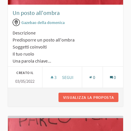
Un posto all'ombra
Gazebao della domenica
Descrizione
Predisporre un posto all'ombra
Soggetti coinvolti
Il tuo ruolo
Una parola chiave...
CREATO IL
3
3 SOSTENITORI
SEGUI
0
0
03/05/2022
UN POSTO ALL'OMBRA
VISUALIZZA LA PROPOSTA
UN POST