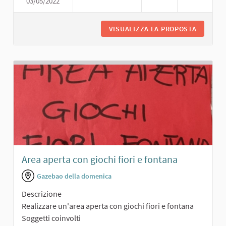
03/05/2022
GIARDINO PUBBLICO
VISUALIZZA LA PROPOSTA
GIARDIN
Area aperta con giochi fiori e fontana
Gazebao della domenica
Descrizione
Realizzare un'area aperta con giochi fiori e fontana
Soggetti coinvolti