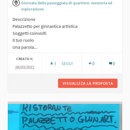
Giornata della passeggiata di quartiere: memoria ed
esplorazione
Descrizione
Palazzetto per ginnastica artistica
Soggetti coinvolti
Il tuo ruolo
Una parola...
CREATO IL
3
3 SOSTENITORI
SEGUI
0
0
28/03/2022
PALAZZETTO PER GINNASTICA ARTIS
VISUALIZZA LA PROPOSTA
PALAZZE