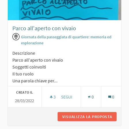
Parco all'aperto con vivaio
Giornata della passeggiata di quartiere: memoria ed
esplorazione
Descrizione
Parco all'aperto con vivaio
Soggetti coinvolti
Il tuo ruolo
Una parola chiave per...
CREATO IL
3
3 SOSTENITORI
SEGUI
0
0
28/03/2022
PARCO ALL'APERTO CON VIVAIO
VISUALIZZA LA PROPOSTA
PARCO A