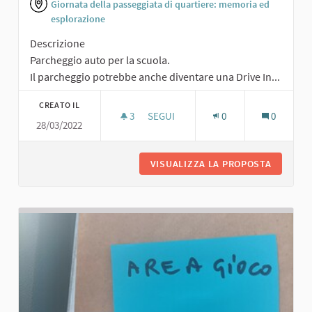
Giornata della passeggiata di quartiere: memoria ed
esplorazione
Descrizione
Parcheggio auto per la scuola.
Il parcheggio potrebbe anche diventare una Drive In...
CREATO IL
3
3 SOSTENITORI
SEGUI
0
0
28/03/2022
PARCHEGGIO AUTO PER LA SCUOLA
VISUALIZZA LA PROPOSTA
PARCHEG