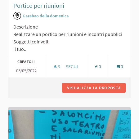
Portico per riunioni
Gazebao della domenica
Descrizione
Realizzare un portico per riunioni e incontri pubblici
Soggetti coinvolti
Il tuo...
CREATO IL
3
3 SOSTENITORI
SEGUI
0
0
03/05/2022
PORTICO PER RIUNIONI
VISUALIZZA LA PROPOSTA
PORTICO