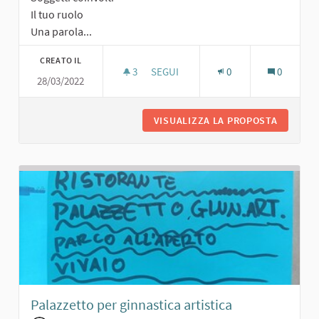
Il tuo ruolo
Una parola...
CREATO IL
3
3 SOSTENITORI
SEGUI
0
0
28/03/2022
ORTO CON FIORI E VERDURA
VISUALIZZA LA PROPOSTA
ORTO CO
Palazzetto per ginnastica artistica