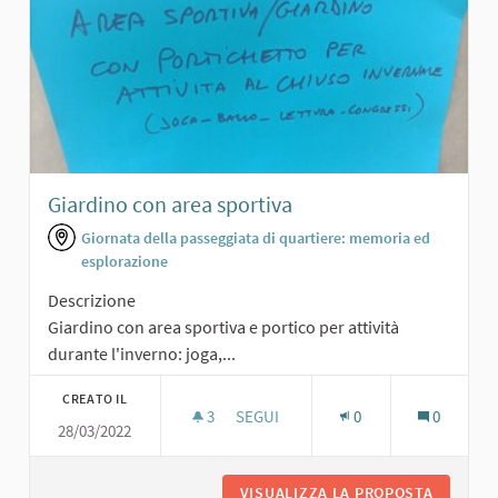
Giardino con area sportiva
Giornata della passeggiata di quartiere: memoria ed
esplorazione
Descrizione
Giardino con area sportiva e portico per attività
durante l'inverno: joga,...
CREATO IL
3
3 SOSTENITORI
SEGUI
0
0
28/03/2022
GIARDINO CON AREA SPORTIVA
VISUALIZZA LA PROPOSTA
GIARDIN