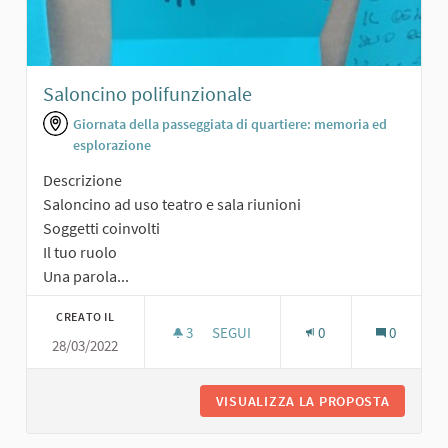
Saloncino polifunzionale
Giornata della passeggiata di quartiere: memoria ed
esplorazione
Descrizione
Saloncino ad uso teatro e sala riunioni
Soggetti coinvolti
Il tuo ruolo
Una parola...
CREATO IL
3
3 SOSTENITORI
SEGUI
0
0
28/03/2022
SALONCINO POLIFUNZIONALE
VISUALIZZA LA PROPOSTA
SALONCI