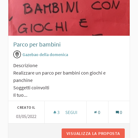
Parco per bambini
Gazebao della domenica
Descrizione
Realizzare un parco per bambini con giochi e
panchine
Soggetti coinvolti
Il tuo...
CREATO IL
3
3 SOSTENITORI
SEGUI
0
0
03/05/2022
PARCO PER BAMBINI
VISUALIZZA LA PROPOSTA
PARCO P