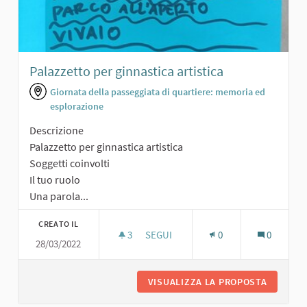
Palazzetto per ginnastica artistica
Giornata della passeggiata di quartiere: memoria ed
esplorazione
Descrizione
Palazzetto per ginnastica artistica
Soggetti coinvolti
Il tuo ruolo
Una parola...
CREATO IL
3
3 SOSTENITORI
SEGUI
0
0
28/03/2022
PALAZZETTO PER GINNASTICA ARTIS
VISUALIZZA LA PROPOSTA
PALAZZE