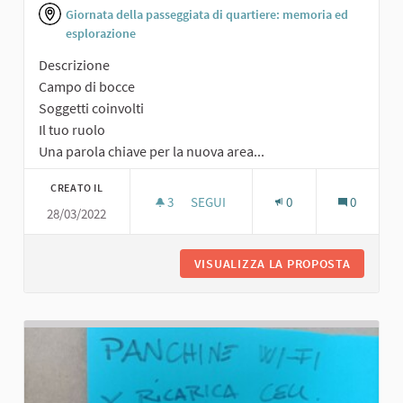
Giornata della passeggiata di quartiere: memoria ed
esplorazione
Descrizione
Campo di bocce
Soggetti coinvolti
Il tuo ruolo
Una parola chiave per la nuova area...
CREATO IL
3
3 SOSTENITORI
SEGUI
0
0
28/03/2022
CAMPO DI BOCCE
VISUALIZZA LA PROPOSTA
CAMPO D