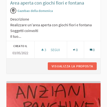
Area aperta con giochi fiori e fontana
Gazebao della domenica
Descrizione
Realizzare un'area aperta con giochi fiori e fontana
Soggetti coinvolti
Il tuo...
CREATO IL
3
3 SOSTENITORI
SEGUI
0
0
03/05/2022
AREA APERTA CON GIOCHI FIORI E F
VISUALIZZA LA PROPOSTA
AREA AP