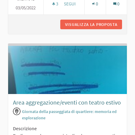
3
3 SOSTENITORI
SEGUI
0
0
03/05/2022
PORTICO PER RIUNIONI
VISUALIZZA LA PROPOSTA
PORTICO
Area aggregazione/eventi con teatro estivo
Giornata della passeggiata di quartiere: memoria ed
esplorazione
Descrizione