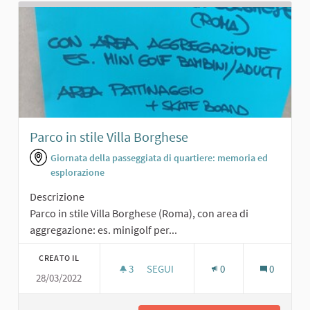
Parco in stile Villa Borghese
Giornata della passeggiata di quartiere: memoria ed
esplorazione
Descrizione
Parco in stile Villa Borghese (Roma), con area di
aggregazione: es. minigolf per...
CREATO IL
3
3 SOSTENITORI
SEGUI
0
0
28/03/2022
PARCO IN STILE VILLA BORGHESE