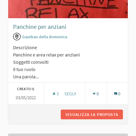
Panchine per anziani
Gazebao della domenica
Descrizione
Panchine e area relax per anziani
Soggetti coinvolti
Il tuo ruolo
Una parola...
CREATO IL
3
3 SOSTENITORI
SEGUI
0
0
03/05/2022
PANCHINE PER ANZIANI
VISUALIZZA LA PROPOSTA
PANCHIN