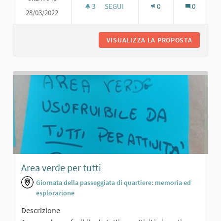
3
3 SOSTENITORI
SEGUI
0
0
28/03/2022
ORTO CON FIORI E VERDURA
VISUALIZZA LA PROPOSTA
ORTO CO
Area verde per tutti
Giornata della passeggiata di quartiere: memoria ed
esplorazione
Descrizione