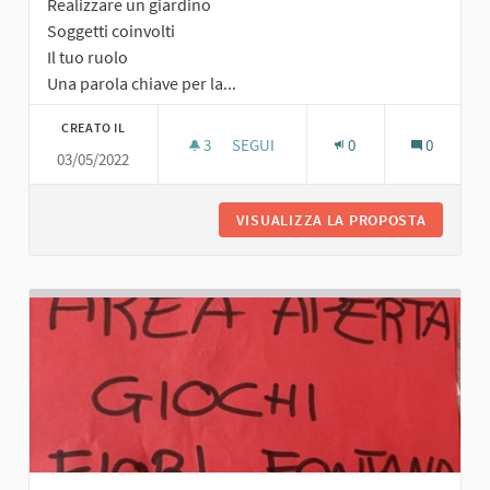
Realizzare un giardino
Soggetti coinvolti
Il tuo ruolo
Una parola chiave per la...
CREATO IL
3
3 SOSTENITORI
SEGUI
0
0
03/05/2022
GIARDINO PUBBLICO
VISUALIZZA LA PROPOSTA
GIARDIN