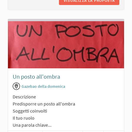
VISUALIZZA LA PROPOSTA
PALESTR
Un posto all'ombra
Gazebao della domenica
Descrizione
Predisporre un posto all'ombra
Soggetti coinvolti
Il tuo ruolo
Una parola chiave...