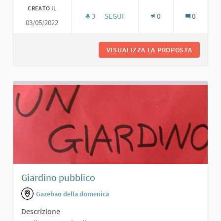
CREATO IL
3
3 SOSTENITORI
SEGUI
0
0
03/05/2022
UN POSTO ALL'OMBRA
VISUALIZZA LA PROPOSTA
UN POST
Giardino pubblico
Gazebao della domenica
Descrizione