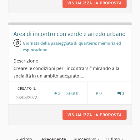
VISUALIZZA LA PROPOSTA
PARCO I
Area di incontro con verde e arredo urbano
Giornata della passeggiata di quartiere: memoria ed
esplorazione
Descrizione
Creare le condizioni per "incontrarsi" mirando alla
socialità in un ambito adeguato,...
CREATO IL
3
3 SOSTENITORI
SEGUI
0
0
28/03/2022
AREA DI INCONTRO CON VERDE E A
VISUALIZZA LA PROPOSTA
AREA DI
« Primo
‹ Precedente
Successivo ›
Ultimo »