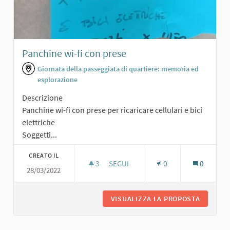
Panchine wi-fi con prese
Giornata della passeggiata di quartiere: memoria ed
esplorazione
Descrizione
Panchine wi-fi con prese per ricaricare cellulari e bici
elettriche
Soggetti...
CREATO IL
3
3 SOSTENITORI
SEGUI
0
0
28/03/2022
PANCHINE WI-FI CON PRESE
VISUALIZZA LA PROPOSTA
PANCHIN