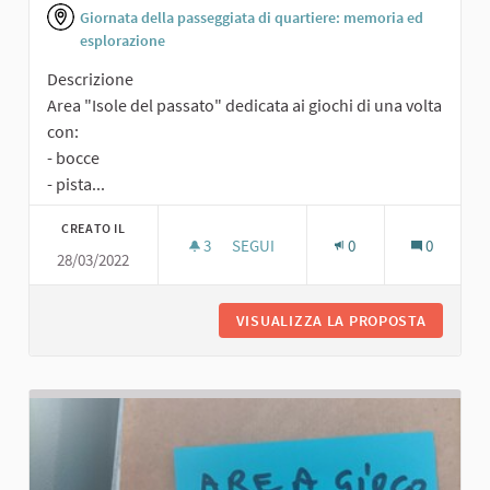
Giornata della passeggiata di quartiere: memoria ed
esplorazione
Descrizione
Area "Isole del passato" dedicata ai giochi di una volta
con:
- bocce
- pista...
CREATO IL
3
3 SOSTENITORI
SEGUI
0
0
28/03/2022
AREA "ISOLE DEL PASSATO"
VISUALIZZA LA PROPOSTA
AREA "I