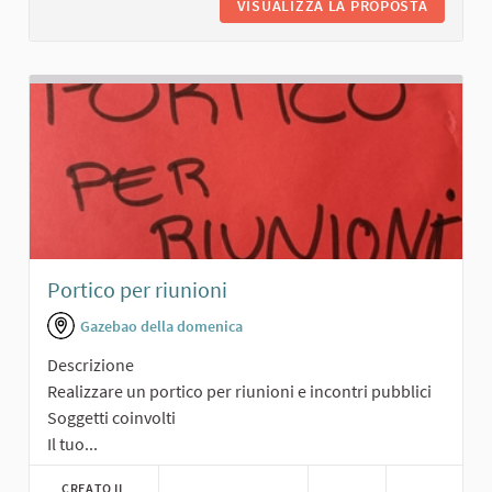
VISUALIZZA LA PROPOSTA
AREA AL
Portico per riunioni
Gazebao della domenica
Descrizione
Realizzare un portico per riunioni e incontri pubblici
Soggetti coinvolti
Il tuo...
CREATO IL