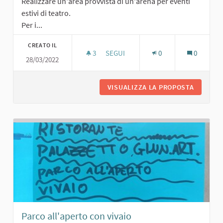
Realizzare un'area provvista di un'arena per eventi
estivi di teatro.
Per i...
CREATO IL
3
3 SOSTENITORI
SEGUI
0
0
28/03/2022
AREA AGGREGAZIONE/EVENTI CON T
VISUALIZZA LA PROPOSTA
AREA AG
Parco all'aperto con vivaio