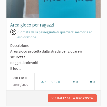
Area gioco per ragazzi
Giornata della passeggiata di quartiere: memoria ed
esplorazione
Descrizione
Area gioco protetta dalla strada per giocare in
sicurezza
Soggetti coinvolti
Il tuo...
CREATO IL
3
3 SOSTENITORI
SEGUI
0
0
28/03/2022
AREA GIOCO PER RAGAZZI
VISUALIZZA LA PROPOSTA
AREA GI