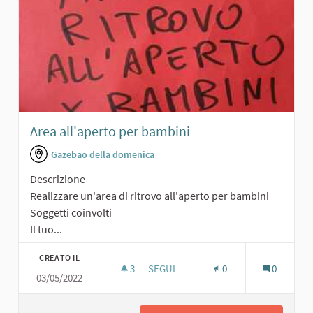
Area all'aperto per bambini
Gazebao della domenica
Descrizione
Realizzare un'area di ritrovo all'aperto per bambini
Soggetti coinvolti
Il tuo...
CREATO IL
3
3 SOSTENITORI
SEGUI
0
0
03/05/2022
AREA ALL'APERTO PER BAMBINI