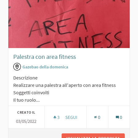
Palestra con area fitness
Gazebao della domenica
Descrizione
Realizzare una palestra all'aperto con area fitness
Soggetti coinvolti
Il tuo ruolo...
CREATO IL
3
3 SOSTENITORI
SEGUI
0
0
03/05/2022
PALESTRA CON AREA FITNESS