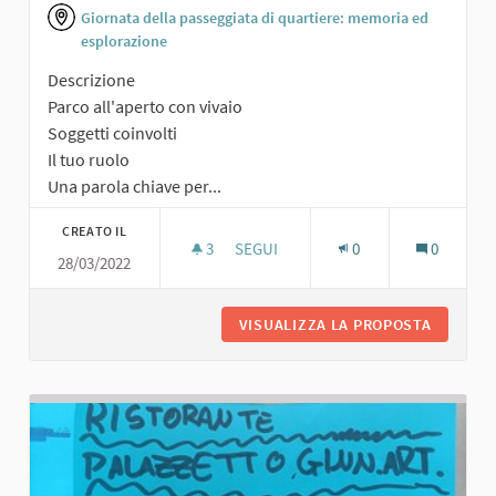
Giornata della passeggiata di quartiere: memoria ed
esplorazione
Descrizione
Parco all'aperto con vivaio
Soggetti coinvolti
Il tuo ruolo
Una parola chiave per...
CREATO IL
3
3 SOSTENITORI
SEGUI
0
0
28/03/2022
PARCO ALL'APERTO CON VIVAIO
VISUALIZZA LA PROPOSTA
PARCO A