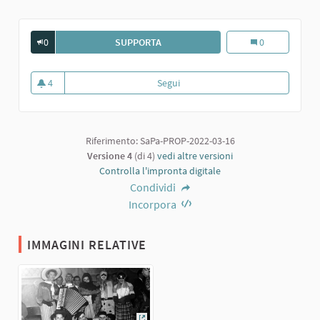
0
SUPPORTA
GRUPPO MASCHERATO AL TOPO NERO
Gruppo maschera
0
4
Segui
Gruppo mascherato al Topo Nero
4 sostenitori
Riferimento: SaPa-PROP-2022-03-16
Versione 4
(di 4)
vedi altre versioni
Controlla l'impronta digitale
Condividi
Incorpora
IMMAGINI RELATIVE