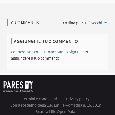
0 COMMENTS
Ordina per:
Più vecchi
AGGIUNGI IL TUO COMMENTO
Connessione con il tuo account
o
Sign up
per
aggiungere il tuo commento.
Termini e condizioni
Privacy policy
Con il sostegno della L.R. Emilia-Romagna n. 15/2018
Scarica i file Open Data