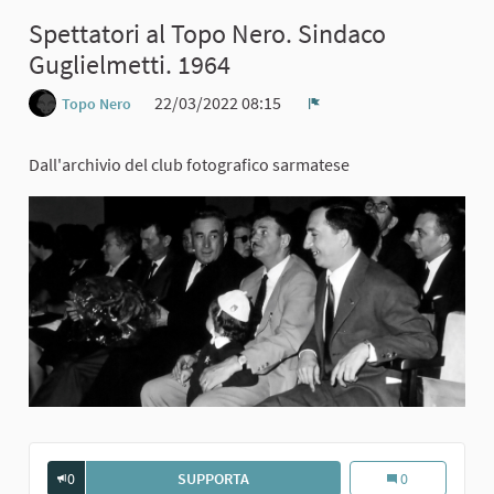
Spettatori al Topo Nero. Sindaco
Guglielmetti. 1964
22/03/2022 08:15
Topo Nero
Report
Dall'archivio del club fotografico sarmatese
0
SUPPORTA
SPETTATORI AL TOPO NERO. SINDAC
Spettatori al To
0