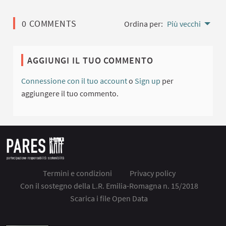
0 COMMENTS
Ordina per:
Più vecchi
AGGIUNGI IL TUO COMMENTO
Connessione con il tuo account
o
Sign up
per
aggiungere il tuo commento.
Termini e condizioni
Privacy policy
Con il sostegno della L.R. Emilia-Romagna n. 15/2018
Scarica i file Open Data