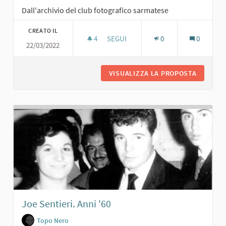
Dall'archivio del club fotografico sarmatese
CREATO IL
4
4 SOSTENITORI
SEGUI
0
0
22/03/2022
RITA PAVONE CON AMICI SARMATESI. 
VISUALIZZA LA PROPOSTA
RITA PA
Joe Sentieri. Anni '60
Topo Nero