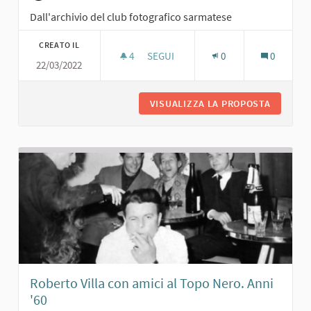
Dall'archivio del club fotografico sarmatese
CREATO IL
4
4 SOSTENITORI
SEGUI
0
0
22/03/2022
JOE SENTIERI. ANNI '60
VISUALIZZA LA PROPOSTA
JOE SENT
Roberto Villa con amici al Topo Nero. Anni
'60