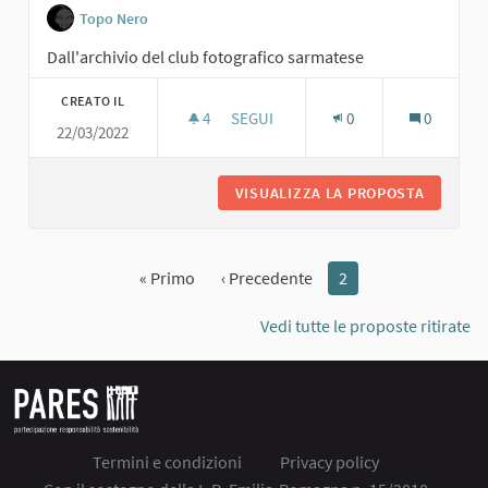
Topo Nero
Dall'archivio del club fotografico sarmatese
CREATO IL
4
4 SOSTENITORI
SEGUI
0
0
22/03/2022
ROBERTO VILLA CON AMICI AL TOPO 
VISUALIZZA LA PROPOSTA
ROBERTO
« Primo
‹ Precedente
2
Vedi tutte le proposte ritirate
Termini e condizioni
Privacy policy