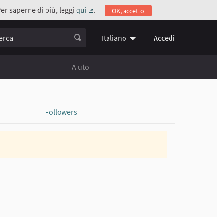
Per saperne di più, leggi
qui
.
OK, accetto
(Collegamento esterno)
ca
Accedi
Italiano
Choose language
Scegli la 
Aiuto
Followers