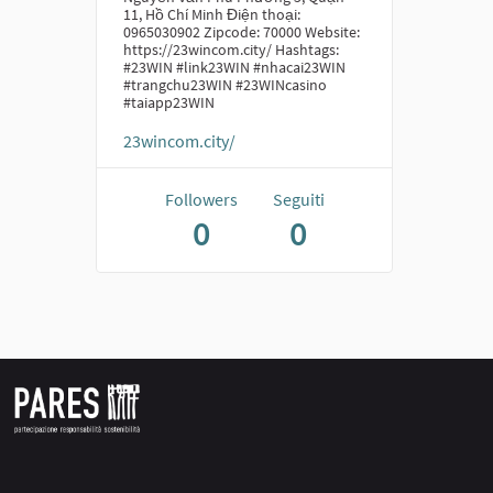
11, Hồ Chí Minh Điện thoại:
0965030902 Zipcode: 70000 Website:
https://23wincom.city/ Hashtags:
#23WIN #link23WIN #nhacai23WIN
#trangchu23WIN #23WINcasino
#taiapp23WIN
23wincom.city/
Followers
Seguiti
0
0