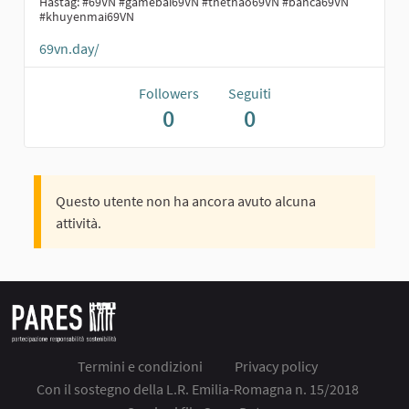
Hastag: #69VN #gamebai69VN #thethao69VN #banca69VN
#khuyenmai69VN
69vn.day/
Followers
Seguiti
0
0
Questo utente non ha ancora avuto alcuna
attività.
Termini e condizioni
Privacy policy
Con il sostegno della L.R. Emilia-Romagna n. 15/2018