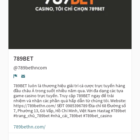
789BET
@789bethncom
Report
789BET luôn là thương hiệu giải trí cá cược trực tuyến hàng
đầu châu Á trong suốt nhiều năm qua. Với đa dạng các tựa
game casino trực tuyến. Truy cập 789BET ngay để trải
nhiệm và nhận các phần quá hấp dẫn từ chúng tôi. Website:
https://789bethn.com/ SĐT 0985396789 Địa chỉ 68 Đường số
7, Phường 13, Gò Vấp, Hồ Chí Minh, Việt Nam Hastag #789bet
#trang_chủ_789bet #nhà_cái_789bet #789bet_casino
789bethn.com/