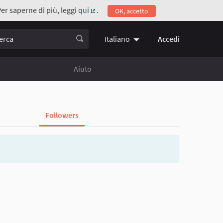
Per saperne di più, leggi
qui
.
OK, accetto
(Collegamento esterno)
ca
Accedi
Italiano
Choose language
Scegli la 
Aiuto
Followers