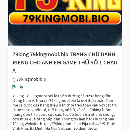
79king 79kingmobi.bio TRANG CHỦ DÀNH
RIÊNG CHO ANH EM GAME THỦ SỐ 1 CHÂU
Á
@79kingmobibio
Report
79king | 79kingmobi.bio là thiên đường cá cược hàng đầu
Đông Nam Á. Nhà cái 79kingmobi.bio là nơi thỏa mãn đam
mê cá cược của hàng triệu dân chơi trên toàn cầu với các trò
chơi: casino, bắn cá, thể thao, nổ hũ, xổ số,... 79king luôn
mang đến tỉ lệ cược cực cao, tốc độ hoàn trả nhanh chóng,
cơn mưa quà tặng hấp dẫn Thông tin liên hệ: Thương hiệu:
79king Website: https://79kingmobi.bio/ Địa chỉ: 448 Đ. Bưởi,
Vĩnh Phú, Ba Đình, Hà Nội, Vietnam Số điện thoại: