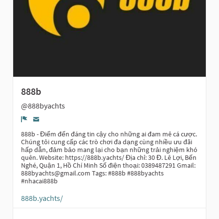
888b
@888byachts
Report
888b - Điểm đến đáng tin cậy cho những ai đam mê cá cược.
Chúng tôi cung cấp các trò chơi đa dạng cùng nhiều ưu đãi
hấp dẫn, đảm bảo mang lại cho bạn những trải nghiệm khó
quên. Website: https://888b.yachts/ Địa chỉ: 30 Đ. Lê Lợi, Bến
Nghé, Quận 1, Hồ Chí Minh Số điện thoại: 0389487291 Gmail:
888byachts@gmail.com Tags: #888b #888byachts
#nhacai888b
888b.yachts/