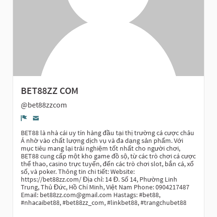
BET88ZZ COM
@bet88zzcom
Report
BET88 là nhà cái uy tín hàng đầu tại thị trường cá cược châu
Á nhờ vào chất lượng dịch vụ và đa dạng sản phẩm. Với
mục tiêu mang lại trải nghiệm tốt nhất cho người chơi,
BET88 cung cấp một kho game đồ sộ, từ các trò chơi cá cược
thể thao, casino trực tuyến, đến các trò chơi slot, bắn cá, xổ
số, và poker. Thông tin chi tiết: Website:
https://bet88zz.com/ Địa chỉ: 14 Đ. Số 14, Phường Linh
Trung, Thủ Đức, Hồ Chí Minh, Việt Nam Phone: 0904217487
Email: bet88zz.com@gmail.com Hastags: #bet88,
#nhacaibet88, #bet88zz_com, #linkbet88, #trangchubet88