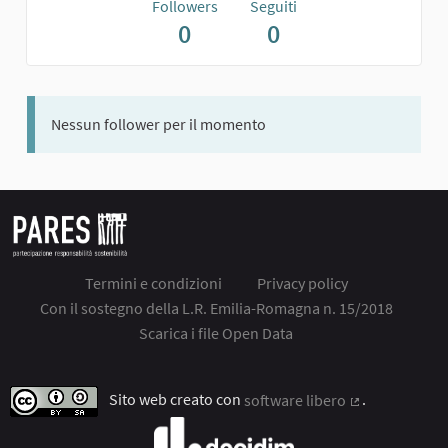
Followers
Seguiti
0
0
Nessun follower per il momento
Termini e condizioni
Privacy policy
Con il sostegno della L.R. Emilia-Romagna n. 15/2018
Scarica i file Open Data
Sito web creato con
software libero
.
(Collegamento