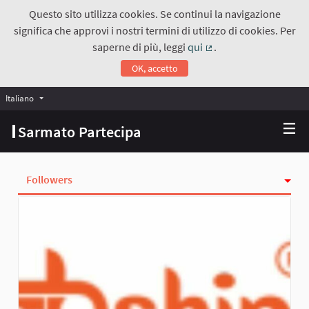
Questo sito utilizza cookies. Se continui la navigazione
significa che approvi i nostri termini di utilizzo di cookies. Per
saperne di più, leggi
qui
.
(Collegamento estern
OK, accetto
Italiano
Choose language
Scegli la lingua
Sarmato Partecipa
Followers
Attività
Seguiti