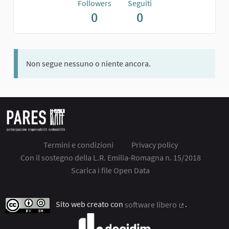
Followers
Seguiti
0
0
Non segue nessuno o niente ancora.
Termini e condizioni
Privacy policy
Con il sostegno della L.R. Emilia-Romagna n. 15/2018
Scarica i file Open Data
Sito web creato con
software libero
.
(Collegamento