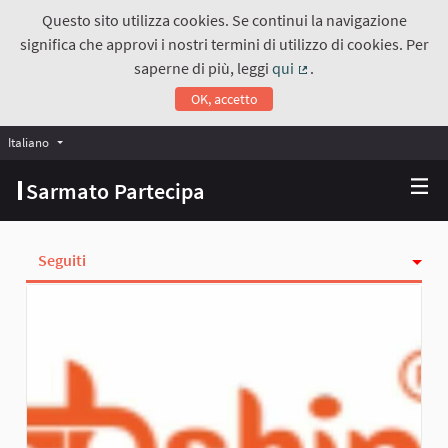
Questo sito utilizza cookies. Se continui la navigazione
significa che approvi i nostri termini di utilizzo di cookies. Per
saperne di più, leggi
qui
.
(Collegamento estern
OK, accetto
Italiano
Choose language
Scegli la lingua
Sarmato Partecipa
Seguiti
Attività
Followers