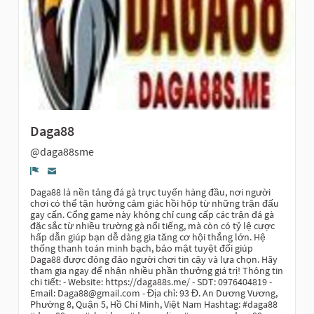
Daga88
@daga88sme
Report
Daga88 là nền tảng đá gà trực tuyến hàng đầu, nơi người
chơi có thể tận hưởng cảm giác hồi hộp từ những trận đấu
gay cấn. Cổng game này không chỉ cung cấp các trận đá gà
đặc sắc từ nhiều trường gà nổi tiếng, mà còn có tỷ lệ cược
hấp dẫn giúp bạn dễ dàng gia tăng cơ hội thắng lớn. Hệ
thống thanh toán minh bạch, bảo mật tuyệt đối giúp
Daga88 được đông đảo người chơi tin cậy và lựa chọn. Hãy
tham gia ngay để nhận nhiều phần thưởng giá trị! Thông tin
chi tiết: - Website: https://daga88s.me/ - SDT: 0976404819 -
Email: Daga88@gmail.com - Địa chỉ: 93 Đ. An Dương Vương,
Phường 8, Quận 5, Hồ Chí Minh, Việt Nam Hashtag: #daga88