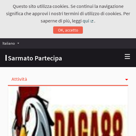
Questo sito utilizza cookies. Se continui la navigazione
significa che approvi i nostri termini di utilizzo di cookies. Per
saperne di più, leggi
qui
.
(Collegamento estern
OK, accetto
Italiano
Choose language
Scegli la lingua
Sarmato Partecipa
Attività
Seguiti
Followers