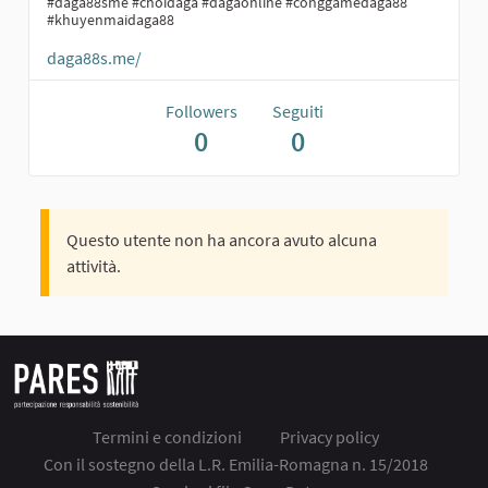
#daga88sme #choidaga #dagaonline #conggamedaga88
#khuyenmaidaga88
daga88s.me/
Followers
Seguiti
0
0
Questo utente non ha ancora avuto alcuna
attività.
Termini e condizioni
Privacy policy
Con il sostegno della L.R. Emilia-Romagna n. 15/2018