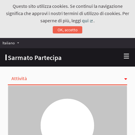
Questo sito utilizza cookies. Se continui la navigazione
significa che approvi i nostri termini di utilizzo di cookies. Per
saperne di più, leggi
qui
.
(Collegamento estern
OK, accetto
Italiano
Choose language
Scegli la lingua
Sarmato Partecipa
Attività
Seguiti
Followers