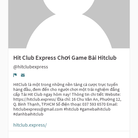
Hit Club Express Chơi Game Bài Hitclub
@hitclubexpress
Report
HitClub là một trong những nền tảng cá cược trực tuyến
hàng đầu, đem đến cho người chơi một trải nghiệm đẳng
cấp Tải Hit Club ngay hôm nay! Thông tin chi tiết: Website:
https://hitclub.express/ Địa chỉ: 16 Chu Văn An, Phường 12,
Q. Bình Thạnh, TP.HCM Số điện thoại: 037 593 6570 Email:
hitclubexpress@gmail.com #hitclub #gamebaihitclub
#danhbaihitclub
hitclub.express/