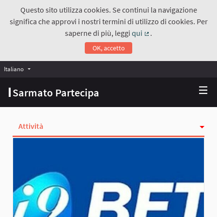
Questo sito utilizza cookies. Se continui la navigazione
significa che approvi i nostri termini di utilizzo di cookies. Per
saperne di più, leggi
qui
.
(Collegamento estern
OK, accetto
Italiano
Choose language
Scegli la lingua
Sarmato Partecipa
Attività
Seguiti
Followers