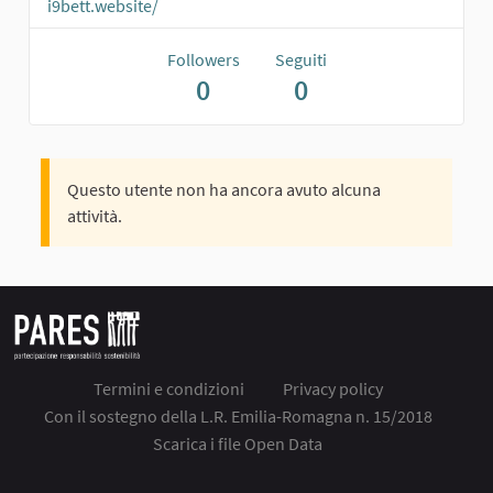
i9bett.website/
Followers
Seguiti
0
0
Questo utente non ha ancora avuto alcuna
attività.
Termini e condizioni
Privacy policy
Con il sostegno della L.R. Emilia-Romagna n. 15/2018
Scarica i file Open Data