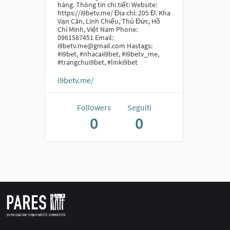
hàng. Thông tin chi tiết: Website:
https://i9betv.me/ Địa chỉ: 205 Đ. Kha
Vạn Cân, Linh Chiểu, Thủ Đức, Hồ
Chí Minh, Việt Nam Phone:
0961587451 Email:
i9betv.me@gmail.com Hastags:
#i9bet, #nhacaii9bet, #i9betv_me,
#trangchui9bet, #linki9bet
i9betv.me/
Followers
Seguiti
0
0