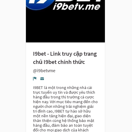
I9bet - Link truy cập trang
chủ I9bet chính thức
@i9betvme
Report
I9BET là một trong những nhà cái
trực tuyến uy tín và được yêu thích
hàng đầu trong thị trường cá cược
hiện nay. Với mục tiêu mang đến cho
người chơi những trải nghiệm giải
trí đỉnh cao, I9BET tự hào sở hữu
một nền tảng hiện đại, giao diện
thân thiện cùng hệ thống bảo mật
hàng đầu, đảm bảo an toàn tuyệt
đối cho mọi giao dịch của khách