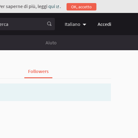
Per saperne di più, leggi
qui
.
OK, accetto
(Collegamento esterno)
ca
Accedi
Italiano
Choose language
Scegli la 
Aiuto
Followers