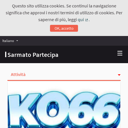
Questo sito utilizza cookies. Se continui la navigazione
significa che approvi i nostri termini di utilizzo di cookies. Per
saperne di più, leggi
qui
.
(Collegamento estern
OK, accetto
Italiano
Choose language
Scegli la lingua
Sarmato Partecipa
Attività
Seguiti
Followers