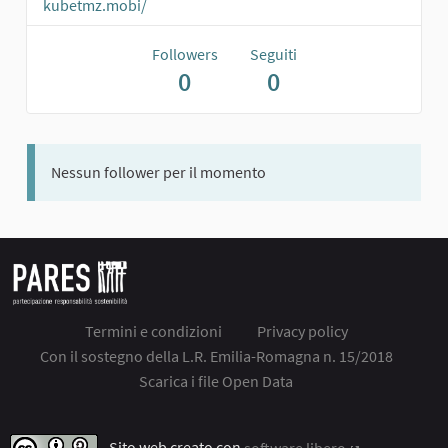
kubetmz.mobi/
Followers
Seguiti
0
0
Nessun follower per il momento
Termini e condizioni
Privacy policy
Con il sostegno della L.R. Emilia-Romagna n. 15/2018
Scarica i file Open Data
Sito web creato con
software libero
.