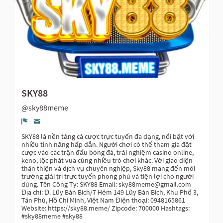
SKY88
@sky88meme
Report
SKY88 là nền tảng cá cược trực tuyến đa dạng, nổi bật với
nhiều tính năng hấp dẫn. Người chơi có thể tham gia đặt
cược vào các trận đấu bóng đá, trải nghiệm casino online,
keno, lộc phát vua cùng nhiều trò chơi khác. Với giao diện
thân thiện và dịch vụ chuyên nghiệp, Sky88 mang đến môi
trường giải trí trực tuyến phong phú và tiện lợi cho người
dùng. Tên Công Ty: SKY88 Email: sky88meme@gmail.com
Địa chỉ: Đ. Lũy Bán Bích/7 Hẻm 149 Lũy Bán Bích, Khu Phố 3,
Tân Phú, Hồ Chí Minh, Việt Nam Điện thoại: 0948165861
Website: https://sky88.meme/ Zipcode: 700000 Hashtags:
#sky88meme #sky88