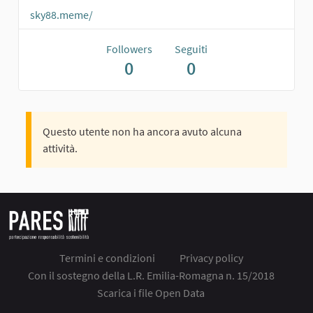
sky88.meme/
Followers
Seguiti
0
0
Questo utente non ha ancora avuto alcuna
attività.
Termini e condizioni
Privacy policy
Con il sostegno della L.R. Emilia-Romagna n. 15/2018
Scarica i file Open Data