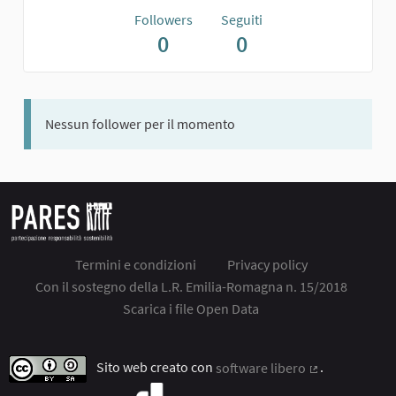
Followers
Seguiti
0
0
Nessun follower per il momento
Termini e condizioni
Privacy policy
Con il sostegno della L.R. Emilia-Romagna n. 15/2018
Scarica i file Open Data
Sito web creato con
software libero
.
(Collegamento