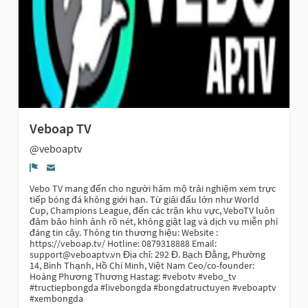
Veboap TV
@veboaptv
Report
Vebo TV mang đến cho người hâm mộ trải nghiệm xem trực
tiếp bóng đá không giới hạn. Từ giải đấu lớn như World
Cup, Champions League, đến các trận khu vực, VeboTV luôn
đảm bảo hình ảnh rõ nét, không giật lag và dịch vụ miễn phí
đáng tin cậy. Thông tin thương hiệu: Website :
https://veboap.tv/ Hotline: 0879318888 Email:
support@veboaptv.vn Địa chỉ: 292 Đ. Bạch Đằng, Phường
14, Bình Thạnh, Hồ Chí Minh, Việt Nam Ceo/co-founder:
Hoàng Phương Thương Hastag: #vebotv #vebo_tv
#tructiepbongda #livebongda #bongdatructuyen #veboaptv
#xembongda