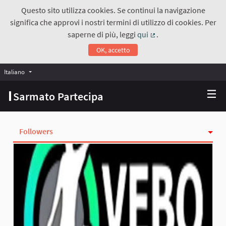
Questo sito utilizza cookies. Se continui la navigazione
significa che approvi i nostri termini di utilizzo di cookies. Per
saperne di più, leggi
qui
.
(Collegamento estern
OK, accetto
Italiano
Choose language
Scegli la lingua
Sarmato Partecipa
Followers
Attività
Seguiti