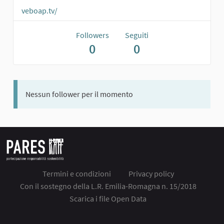
veboap.tv/
Followers
Seguiti
0
0
Nessun follower per il momento
Termini e condizioni
Privacy policy
Con il sostegno della L.R. Emilia-Romagna n. 15/2018
Scarica i file Open Data